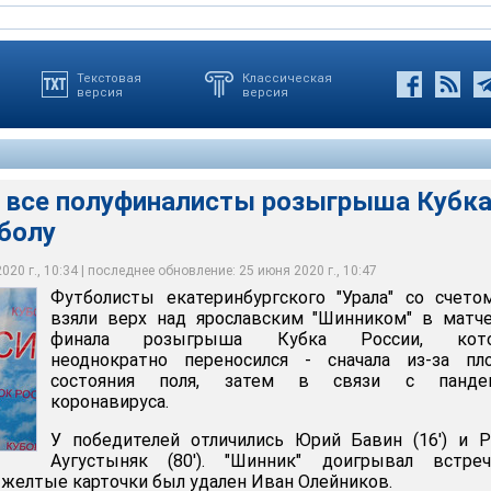
Текстовая
Классическая
версия
версия
 все полуфиналисты розыгрыша Кубк
болу
олуфиналисты Кубка России по футболу
20 г., 10:34 | последнее обновление: 25 июня 2020 г., 10:47
Футболисты екатеринбургского "Урала" со счето
edia.org
взяли верх над ярославским "Шинником" в матч
финала розыгрыша Кубка России, кот
неоднократно переносился - сначала из-за пло
состояния поля, затем в связи с панде
коронавируса.
У победителей отличились Юрий Бавин (16') и 
Аугустыняк (80'). "Шинник" доигрывал встре
 желтые карточки был удален Иван Олейников.