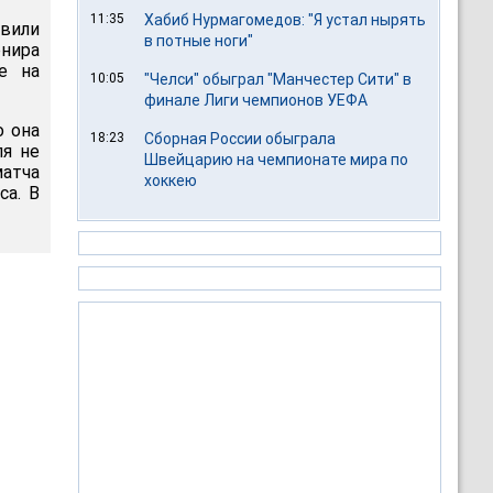
11:35
Хабиб Нурмагомедов: "Я устал нырять
авили
в потные ноги"
нира
е на
10:05
"Челси" обыграл "Манчестер Сити" в
финале Лиги чемпионов УЕФА
о она
18:23
Сборная России обыграла
ля не
Швейцарию на чемпионате мира по
матча
хоккею
са. В