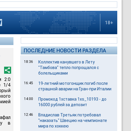
18+
ПОСЛЕДНИЕ НОВОСТИ РАЗДЕЛА
а
18:36
Коллектив канувшего в Лету
"Тамбова" тепло попрощался с
болельщиками
м 2:0
16:45
19-летний мотогонщик погиб после
е 1/4
страшной аварии на Гран-при Италии
орый
хого
14:00
Промокод 1хставка 1xs_10193 - до
мией
16000 рублей за депозит
12:46
Владислав Третьяк потребовал
Рафал
"наказать" Швецию на чемпионате
чу в
мира по хоккею