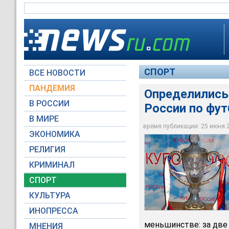
СПОРТ
ВСЕ НОВОСТИ
ПАНДЕМИЯ
Определились
В РОССИИ
России по фут
В МИРЕ
Определились все п
время публикации: 25 июня 20
ЭКОНОМИКА
Липунов Г. А. / wikip
РЕЛИГИЯ
КРИМИНАЛ
СПОРТ
КУЛЬТУРА
ИНОПРЕССА
меньшинстве: за две
МНЕНИЯ