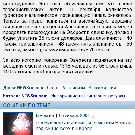
восхождение. Этот шаг объясняется тем, что после
террористических актов 11 сентября количество
туристов и альпинистов, посещающих Непал, снизилось.
Теперь за право подняться на высочайшую вершину
вводятся новые расценки. Альпинист, который намерен
проделать восхождение на Эверест в одиночку, должен
будет уплатить 25 тысяч долларов. Два альпиниста - 40
тысяч, три альпиниста - 48 тысяч, пять альпинистов - 60
тысяч и, наконец, семь альпинистов - 70 тысяч.
За всю историю покорения Эвереста подняться на эту
вершину смогли только 1318 человек из 58 стран мира.
160 человек погибли при восхождении.
Досье NEWSru.com
::
Спорт
::
Альпинизм
::
Восхождения
Каталог NEWSru.com
::
Информационные интернет-ресурсы
ССЫЛКИ ПО ТЕМЕ
В России
|
05 января 2001 г.,
Российские альпинисты отметили Новый
год выше всех в Европе