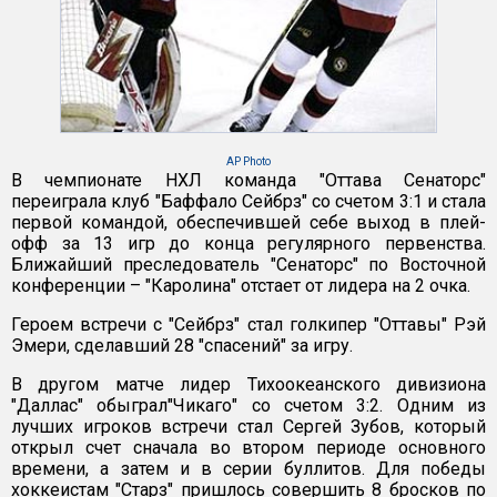
AP Photo
В чемпионате НХЛ команда "Оттава Сенаторс"
переиграла клуб "Баффало Сейбрз" со счетом 3:1 и стала
первой командой, обеспечившей себе выход в плей-
офф за 13 игр до конца регулярного первенства.
Ближайший преследователь "Сенаторс" по Восточной
конференции – "Каролина" отстает от лидера на 2 очка.
Героем встречи с "Сейбрз" стал голкипер "Оттавы" Рэй
Эмери, сделавший 28 "спасений" за игру.
В другом матче лидер Тихоокеанского дивизиона
"Даллас" обыграл"Чикаго" со счетом 3:2. Одним из
лучших игроков встречи стал Сергей Зубов, который
открыл счет сначала во втором периоде основного
времени, а затем и в серии буллитов. Для победы
хоккеистам "Старз" пришлось совершить 8 бросков по