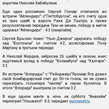
воротам Николая Хабибулина.
Еще один россиянин Сергей Гончар отличился во
встрече "Айлендерс" с"Питтсбургом", на его счету одна
из трех шайб в ворота Рика Ди Пьетро, а также
результативная передача. Тем не менее, победу в матче
одержал "Айлендерс" - 4:3 (овертайм).
Сергей Брылин помог "Нью-Джерси" одержать победу
над "Бостоном" со счетом 4:2, ассистировав Полу
Мартину в третьем периоде.
А Николай Жердев, забросив 26 шайбу в сезоне, внес
ощутимый вклад в победу "Коламбуса" над "Калгари"-
3:2.
Во встрече "Флориды" с "Рейнджерс"Яромир Ягр довел
свой бомбардирский счет до 50-ти голов, но не сумел
переиграть голкипера "пантер" в серии буллитов. В
итоге "Флорида" выиграла со счетом 3:2.
В еще одном мачте в ночь на субботу "Анахайм"
переиграл "Нэшвилл"- 6:3, передает
eurosport.ru
.