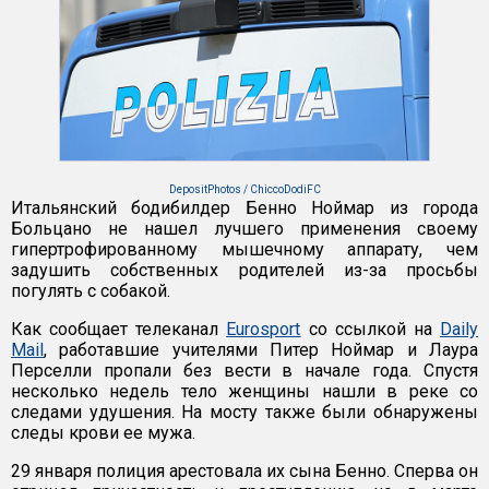
DepositPhotos / ChiccoDodiFC
Итальянский бодибилдер Бенно Ноймар из города
Больцано не нашел лучшего применения своему
гипертрофированному мышечному аппарату, чем
задушить собственных родителей из-за просьбы
погулять с собакой.
Как сообщает телеканал
Eurosport
со ссылкой на
Daily
Mail
, работавшие учителями Питер Ноймар и Лаура
Перселли пропали без вести в начале года. Спустя
несколько недель тело женщины нашли в реке со
следами удушения. На мосту также были обнаружены
следы крови ее мужа.
29 января полиция арестовала их сына Бенно. Сперва он