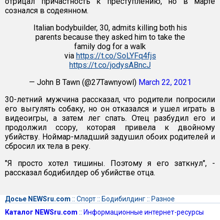
отрицал причастность к преступлению, но в марте
сознался в содеянном.
Italian bodybuilder, 30, admits killing both his
parents because they asked him to take the
family dog for a walk
via
https://t.co/SoLYFq4fjs
https://t.co/jodysABncJ
— John B Tawn (@27Tawnyowl)
March 22, 2021
30-летний мужчина рассказал, что родители попросили
его выгулять собаку, но он отказался и ушел играть в
видеоигры, а затем лег спать. Отец разбудил его и
продолжил ссору, которая привела к двойному
убийству. Ноймар-младший задушил обоих родителей и
сбросил их тела в реку.
"Я просто хотел тишины. Поэтому я его заткнул", -
рассказал бодибилдер об убийстве отца.
Досье NEWSru.com
::
Спорт
::
Бодибилдинг
::
Разное
Каталог NEWSru.com
::
Информационные интернет-ресурсы