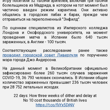
Игру посетили 52 тысячи зрителей, включая три тысячи
болельщиков из Мадрида, в котором на тот момент был
частично введен режим карантина. Они активно
общались в городских пабах и барах, прежде чем
отправиться на переполненный "Энфилд".
По оценкам специалистов из Имперского колледжа
Лондона и Оксфордского университета, на момент
проведения матча в Испании было 640 тысяч
зараженных, в Англии - 100 тысяч.
Соответствующее расследование ранее также
проводил городской совет Ливерпуля
по поручению
мэра города Джо Андерсона.
На данный момент в Великобритании официально
зафиксировано более 260 тысяч случаев заражения
COVID-19, 36 793 человек скончались. В Испании общее
количество зараженных превышает 236 тысяч человек
при 28 752 летальных исходах.
22 days: How three weeks of dither and delay at
No 10 cost thousands of British lives
https://t.co/fiiYx5DjNV