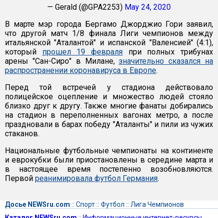
— Gerald (@GPA2253)
May 24, 2020
В марте мэр города Бергамо Джорджио Гори заявил,
что другой матч 1/8 финала Лиги чемпионов между
итальянской "Аталантой" и испанской "Валенсией" (4:1),
который
прошел 19 февраля
при полных трибунах
арены "Сан-Сиро" в Милане,
значительно сказался на
распространении коронавируса в Европе
.
Перед той встречей у стадиона действовало
полицейское оцепление и множество людей стояло
близко друг к другу. Также многие фанаты добирались
на стадион в переполненных вагонах метро, а после
праздновали в барах победу "Аталанты" и пили из чужих
стаканов.
Национальные футбольные чемпионаты на континенте
и еврокубки были приостановлены в середине марта и
в настоящее время постепенно возобновляются.
Первой
реанимировала футбол Германия
.
Досье NEWSru.com
::
Спорт
::
Футбол
::
Лига Чемпионов
Каталог NEWSru.com
::
Информационные интернет-ресурсы