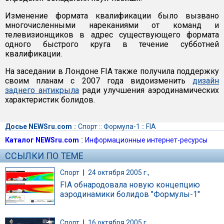
Изменение формата квалификации было вызвано
многочисленными нареканиями от команд и
телевизионщиков в адрес существующего формата
одного быстрого круга в течение субботней
квалификации.
На заседании в Лондоне FIA также получила поддержку
своим планам с 2007 года видоизменить
дизайн
заднего антикрыла
ради улучшения аэродинамических
характеристик болидов.
Досье NEWSru.com
::
Спорт
::
Формула-1
::
FIA
Каталог NEWSru.com
::
Информационные интернет-ресурсы
ССЫЛКИ ПО ТЕМЕ
Спорт
|
24 октября 2005 г.,
FIA обнародовала новую концепцию
аэродинамики болидов "Формулы-1"
Спорт
|
16 октября 2005 г.,