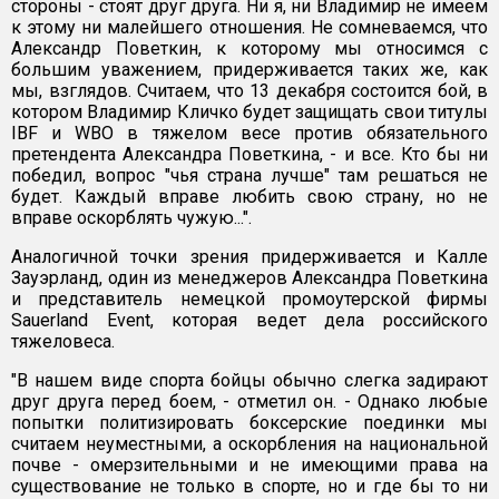
стороны - стоят друг друга. Ни я, ни Владимир не имеем
к этому ни малейшего отношения. Не сомневаемся, что
Александр Поветкин, к которому мы относимся с
большим уважением, придерживается таких же, как
мы, взглядов. Считаем, что 13 декабря состоится бой, в
котором Владимир Кличко будет защищать свои титулы
IBF и WBO в тяжелом весе против обязательного
претендента Александра Поветкина, - и все. Кто бы ни
победил, вопрос "чья страна лучше" там решаться не
будет. Каждый вправе любить свою страну, но не
вправе оскорблять чужую...".
Аналогичной точки зрения придерживается и Калле
Зауэрланд, один из менеджеров Александра Поветкина
и представитель немецкой промоутерской фирмы
Sauerland Event, которая ведет дела российского
тяжеловеса.
"В нашем виде спорта бойцы обычно слегка задирают
друг друга перед боем, - отметил он. - Однако любые
попытки политизировать боксерские поединки мы
считаем неуместными, а оскорбления на национальной
почве - омерзительными и не имеющими права на
существование не только в спорте, но и где бы то ни