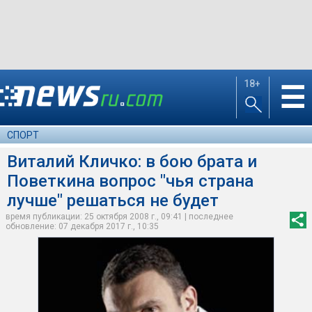
18+
☰
СПОРТ
Виталий Кличко: в бою брата и
Поветкина вопрос "чья страна
лучше" решаться не будет
время публикации: 25 октября 2008 г., 09:41 | последнее
обновление: 07 декабря 2017 г., 10:35