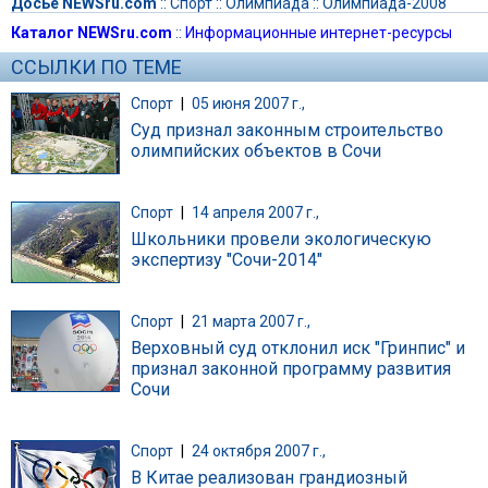
Досье NEWSru.com
::
Спорт
::
Олимпиада
::
Олимпиада-2008
Каталог NEWSru.com
::
Информационные интернет-ресурсы
ССЫЛКИ ПО ТЕМЕ
Спорт
|
05 июня 2007 г.,
Суд признал законным строительство
олимпийских объектов в Сочи
Спорт
|
14 апреля 2007 г.,
Школьники провели экологическую
экспертизу "Сочи-2014"
Спорт
|
21 марта 2007 г.,
Верховный суд отклонил иск "Гринпис" и
признал законной программу развития
Сочи
Спорт
|
24 октября 2007 г.,
В Китае реализован грандиозный