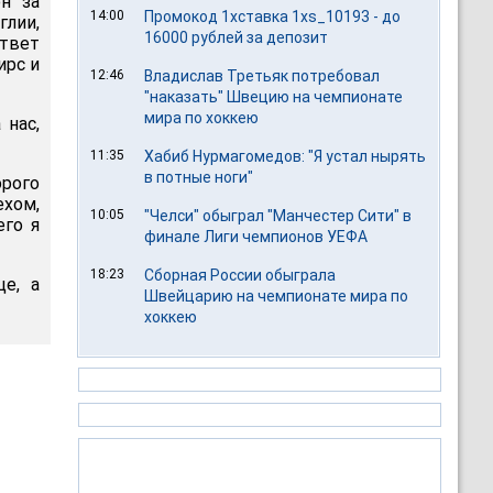
он за
14:00
Промокод 1хставка 1xs_10193 - до
глии,
16000 рублей за депозит
твет
ирс и
12:46
Владислав Третьяк потребовал
"наказать" Швецию на чемпионате
мира по хоккею
 нас,
11:35
Хабиб Нурмагомедов: "Я устал нырять
в потные ноги"
орого
ехом,
10:05
"Челси" обыграл "Манчестер Сити" в
его я
финале Лиги чемпионов УЕФА
18:23
Сборная России обыграла
це, а
Швейцарию на чемпионате мира по
хоккею