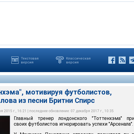
Текстовая
Классическая
версия
версия
", мотивируя футболистов, использовал слова из песни Бритни
нхэма", мотивируя футболистов,
лова из песни Бритни Спирс
 2015 г., 16:21 | последнее обновление: 07 декабря 2017 г., 10:35
Главный тренер лондонского "Тоттенхэма" при
своих футболистов игнорировать успехи "Арсенала".