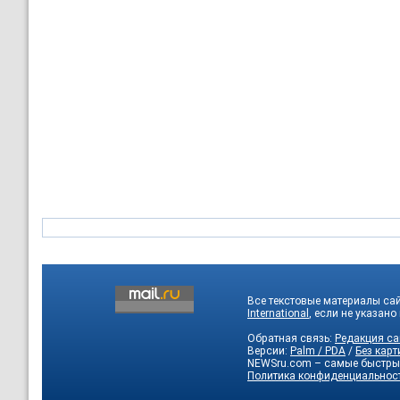
Все текстовые материалы са
International
, если не указано
Обратная связь:
Редакция са
Версии:
Palm / PDA
/
Без карт
NEWSru.com – самые быстры
Политика конфиденциальнос