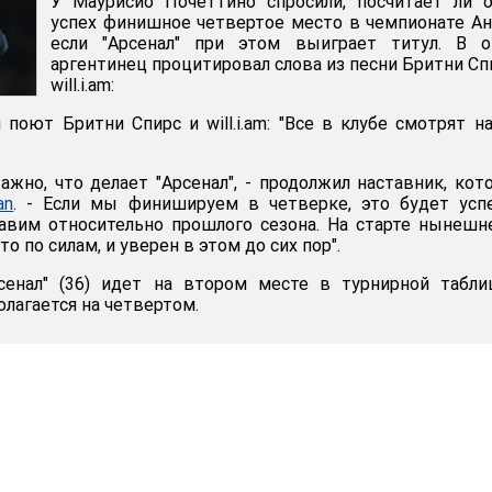
У Маурисио Почеттино спросили, посчитает ли 
успех финишное четвертое место в чемпионате Ан
если "Арсенал" при этом выиграет титул. В о
аргентинец процитировал слова из песни Бритни Сп
will.i.am:
 поют Бритни Спирс и will.i.am: "Все в клубе смотрят на
ажно, что делает "Арсенал", - продолжил наставник, кот
an
. - Если мы финишируем в четверке, это будет усп
авим относительно прошлого сезона. На старте нынешн
то по силам, и уверен в этом до сих пор".
сенал" (36) идет на втором месте в турнирной табли
олагается на четвертом.