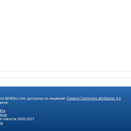
йта NEWSru.com доступны по лицензии:
Creative Commons Attribution 4.0
 иное.
йта
инок
е новости
2000-2021
ти