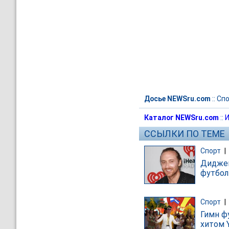
Досье NEWSru.com
::
Спо
Каталог NEWSru.com
::
И
ССЫЛКИ ПО ТЕМЕ
Спорт
|
Диджей
футбол
Спорт
|
Гимн ф
хитом 