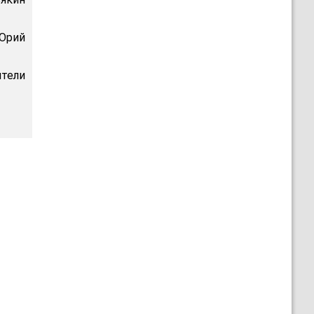
 Юрий
тели