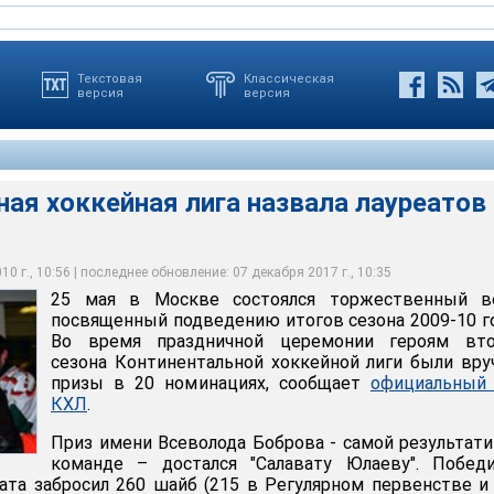
Текстовая
Классическая
версия
версия
ая хоккейная лига назвала лауреатов
ккейная лига назвала лауреатов сезона
0 г., 10:56 | последнее обновление: 07 декабря 2017 г., 10:35
25 мая в Москве состоялся торжественный ве
посвященный подведению итогов сезона 2009-10 г
Во время праздничной церемонии героям вто
сезона Континентальной хоккейной лиги были вр
призы в 20 номинациях, сообщает
официальный 
КХЛ
.
Приз имени Всеволода Боброва - самой результат
команде – достался "Салавату Юлаеву". Победи
ата забросил 260 шайб (215 в Регулярном первенстве и