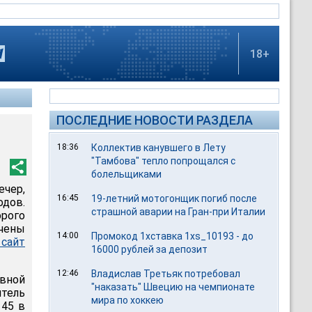
18+
ПОСЛЕДНИЕ НОВОСТИ РАЗДЕЛА
18:36
Коллектив канувшего в Лету
"Тамбова" тепло попрощался с
болельщиками
чер,
16:45
19-летний мотогонщик погиб после
одов.
страшной аварии на Гран-при Италии
рого
учены
14:00
Промокод 1хставка 1xs_10193 - до
сайт
16000 рублей за депозит
12:46
Владислав Третьяк потребовал
ивной
"наказать" Швецию на чемпионате
тель
мира по хоккею
 45 в