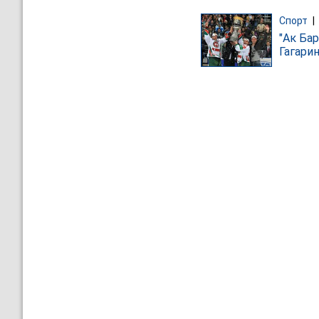
Спорт
|
"Ак Ба
Гагари