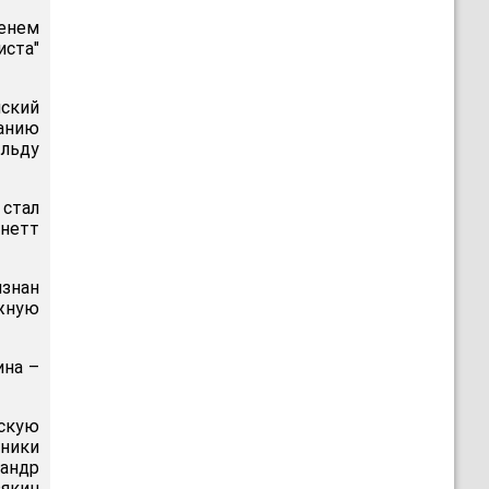
енем
иста"
ский
анию
 льду
 стал
рнетт
изнан
жную
ина –
ескую
тники
сандр
якин