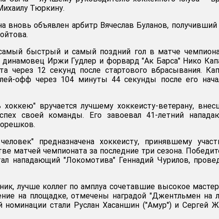
Михаилу Тюркину.
а вновь объявлен арбитр Вячеслав Буланов, получивший
ойтова.
а самый быстрый и самый поздний гол в матче чемпион
 динамовец Иржи Гудлер и форвард "Ак Барса" Нико Кап
та через 12 секунд после стартового вбрасывания. Ка
плей-офф через 104 минуты 44 секунды после его нача
ь хоккею" вручается лучшему хоккеисту-ветерану, вне
спех своей команды. Его завоевал 41-летний напада
Корешков.
человек" предназначена хоккеисту, принявшему участ
ве матчей чемпионата за последние три сезона. Победи
тал нападающий "Локомотива" Геннадий Чурилов, пров
ик, лучше коллег по амплуа сочетавшие высокое масте
ние на площадке, отмечены наградой "Джентльмен на л
 номинации стали Руслан Хасаншин ("Амур") и Сергей 