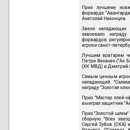
Приз лучшему нови
форварда "Авангарда
Анатолий Никонцев.
Звено нападающих
завоевало награду
форвардов регулярн
игроки санкт-петербу
Лучшим вратарем че
Петри Веханен ("Ак 
(ХК МВД) и Дмитрий К
Самым ценным игроко
нападающий "Салав
награду "Золотая клю
Приз "Мастер плей-о
выиграл защитник "Ак
Приз "Золотой шлем"
сборную "Всех звез
Сергей Зубов (СКА) 
Радулов ("Салават 