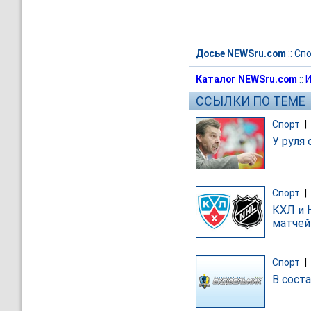
Досье NEWSru.com
::
Спо
Каталог NEWSru.com
::
И
ССЫЛКИ ПО ТЕМЕ
Спорт
|
У руля
Спорт
|
КХЛ и 
матчей
Спорт
|
В соста