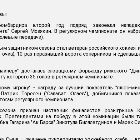
зы:
омбардира второй год подряд завоевал напада
нта" Сергей Мозякин. В регулярном чемпионате он набр
голевые передачи).
м защитником сезона стал ветеран российского хоккея, 
2 очка), 10 раз поразивший ворота соперников и сделавш
найперу" досталась словацкому форварду рижского "Ди
ету которого 35 голов в регулярном чемпионате.
ому игроку" - награду за лучший показатель "плюс-мин
Патрик Торесен ("Салават Юлаев"), добившийся показ
итогам регулярного чемпионата.
езона признан наставник финалистов розыгрыша К
ок. Претендентами на победу в этой номинации были 
бка Гагарина "Ак Барса" Зинэтула Билялетдинов и Марек С
на Сыча – лучшему руководителю хоккейного клуба – в