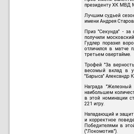
президенту ХК МВД 
Лучшим судьей сезон
имени Андрея Старов
Приз "Секунда" - з
получили московский
Гудлер поразил воро
отличился в матче 
третьем овертайме.
Трофей "За верност
весомый вклад в у
"Барыса" Александр 
Награда "Железный 
наибольшем количест
в этой номинации с
221 игру.
Нападающий и защитн
и корректное поведе
Победителями в этой
("Локомотив").