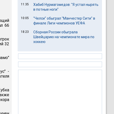
11:35
Хабиб Нурмагомедов: "Я устал нырять
в потные ноги"
10:05
"Челси" обыграл "Манчестер Сити" в
ющий
финале Лиги чемпионов УЕФА
ал 66
18:23
Сборная России обыграла
Швейцарию на чемпионате мира по
игрок
хоккею
ий 32
намо"
ус" -
ателя
убка
также
икора
ручен