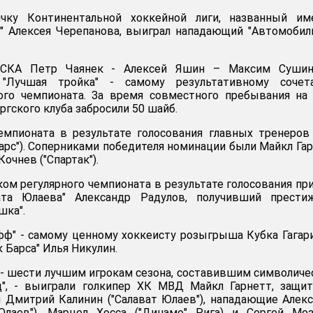
чку Континентальной хоккейной лиги, названный им
" Алексея Черепанова, выиграл нападающий "Автомобил
 СКА Петр Чаянек - Алексей Яшин – Максим Сушин
 "Лучшая тройка" - самому результативному сочет
ого чемпионата. За время совместного пребывания на
ргского клуба забросили 50 шайб.
мпионата в результате голосования главных тренеров
Барс"). Соперниками победителя номинации были Майкл Га
очнев ("Спартак").
м регулярного чемпионата в результате голосования пр
ата Юлаева" Александр Радулов, получивший прести
шка".
фф" - самому ценному хоккеисту розыгрыша Кубка Гагар
 Барса" Илья Никулин.
 - шести лучшим игрокам сезона, составившим символич
д", - выиграли голкипер ХК МВД Майкл Гарнетт, защи
и Дмитрий Калинин ("Салават Юлаев"), нападающие Алек
Юлаев"), Марцел Хосса ("Динамо" Рига) и Сергей Моз