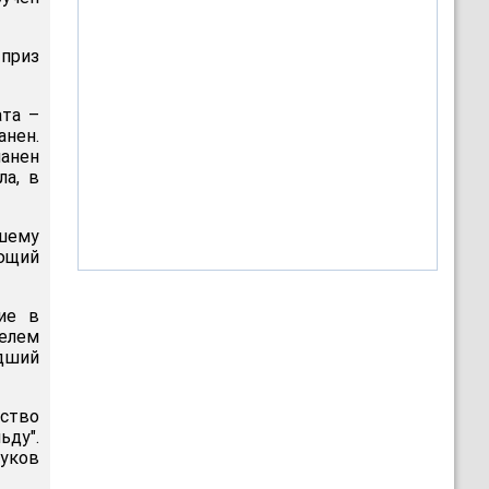
 приз
ата –
анен.
панен
ла, в
сшему
ющий
ие в
телем
едший
рство
ьду".
Жуков