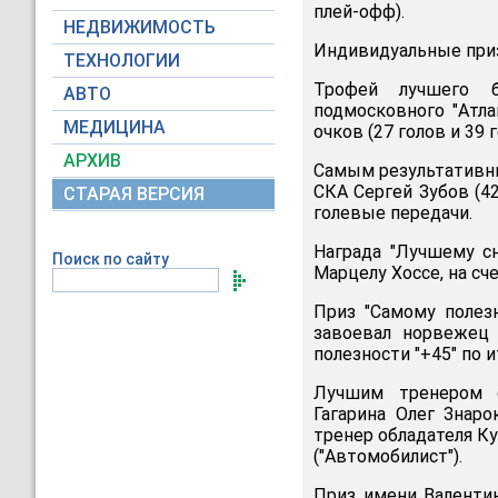
плей-офф).
НЕДВИЖИМОСТЬ
Индивидуальные при
ТЕХНОЛОГИИ
Трофей лучшего б
АВТО
подмосковного "Атла
МЕДИЦИНА
очков (27 голов и 39 
АРХИВ
Самым результативны
СКА Сергей Зубов (4
СТАРАЯ ВЕРСИЯ
голевые передачи.
Награда "Лучшему с
Поиск по сайту
Марцелу Хоссе, на сч
Приз "Самому полезн
завоевал норвежец 
полезности "+45" по 
Лучшим тренером с
Гагарина Олег Знар
тренер обладателя Ку
("Автомобилист").
Приз имени Валенти