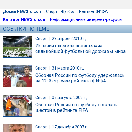
Досье NEWSru.com
::
Спорт
::
Футбол
::
Рейтинг ФИФА
Каталог NEWSru.com
::
Информационные интернет-ресурсы
ССЫЛКИ ПО ТЕМЕ
Спорт
|
28 апреля 2010 г.,
Испания сложила полномочия
сильнейшей футбольной державы мира
Спорт
|
31 марта 2010 г.,
Сборная России по футболу удержалась
на 12-й строчке рейтинга ФИФА
Спорт
|
05 августа 2009 г.,
Сборная России по футболу осталась
шестой в рейтинге FIFA
Спорт
|
17 декабря 2007 г.,