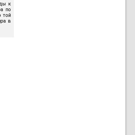
нды к
ра по
о той
ра в