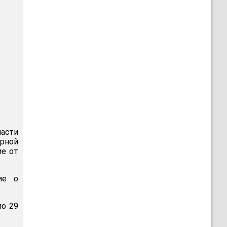
ласти
рной
ие от
ие о
по 29