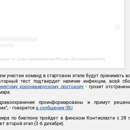
ация от Союз биатлонистов России (@russianbiathlon)
м участии команд в стартовом этапе будут принимать в
вторный тест подтвердит наличие инфекции, всей сбо
ринятому коронавирусному протоколу
- грозит отстранен
мира.
дравоохранения проинформированы и примут решен
х", - говорится
в сообщении IBU
.
ира по биатлону пройдет в финском Контиолахти с 28 
т второй этап (3-6 декабря).