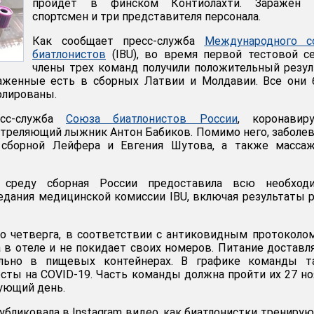
пройдет в финском Контиолахти. Заражен 
спортсмен и три представителя персонала.
Как сообщает пресс-служба
Международного с
биатлонистов
(IBU), во время первой тестовой с
члены трех команд получили положительный резул
аженные есть в сборных Латвии и Молдавии. Все они 
олированы.
есс-служба
Союза биатлонистов России
, коронавиру
треляющий лыжник Антон Бабиков. Помимо него, заболе
 сборной Лейфера и Евгения Шутова, а также массаж
 среду сборная России предоставила всю необход
дания медицинской комиссии IBU, включая результаты 
о четверга, в соответствии с антиковидным протоколо
 в отеле и не покидает своих номеров. Питание доставл
льно в пищевых контейнерах. В графике команды т
есты на COVID-19. Часть команды должна пройти их 27 но
дующий день.
бликовала в Instagram видео, как биатлонистки тренирую