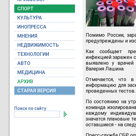
СПОРТ
КУЛЬТУРА
ИНОПРЕССА
Помимо России, зар
МНЕНИЯ
предупреждены и из
НЕДВИЖИМОСТЬ
Как сообщает пр
ТЕХНОЛОГИИ
инфекцией заражен с
выявлено у врачей
АВТО
Валерия Лашина.
МЕДИЦИНА
Отмечается, что в
АРХИВ
информацию для засе
СТАРАЯ ВЕРСИЯ
проведенных тестов.
По состоянию на утр
команда изолирована
Поиск по сайту
каждому индивидуа
значатся плановые т
оставшиеся - на сле
Пресс-служба СБР опу