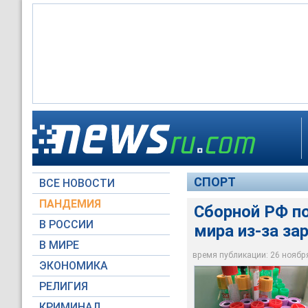
Тесты на коронавир
положительный рез
пройдет в финском
СПОРТ
ВСЕ НОВОСТИ
Moscow-Live.ru / Т
ПАНДЕМИЯ
Сборной РФ по
В РОССИИ
мира из-за за
В МИРЕ
время публикации: 26 ноября 
ЭКОНОМИКА
РЕЛИГИЯ
КРИМИНАЛ