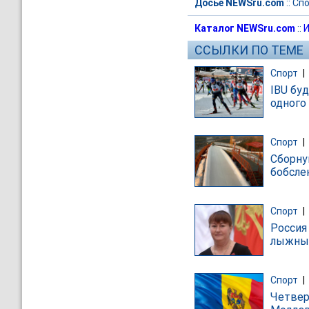
Досье NEWSru.com
::
Спо
Каталог NEWSru.com
::
И
ССЫЛКИ ПО ТЕМЕ
Спорт
|
IBU бу
одного
Спорт
|
Сборну
бобсле
Спорт
|
Россия
лыжны
Спорт
|
Четвер