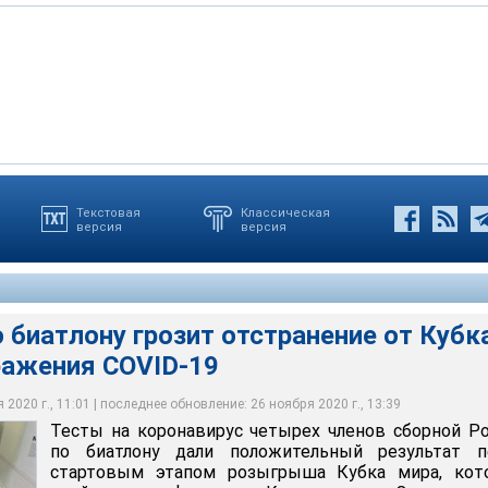
Текстовая
Классическая
версия
версия
ус четырех членов сборной России по биатлону дали
ультат перед стартовым этапом розыгрыша Кубка мира, который
 Контиолахти
ихонов Михаил
 биатлону грозит отстранение от Кубк
ражения COVID-19
2020 г., 11:01 | последнее обновление: 26 ноября 2020 г., 13:39
Тесты на коронавирус четырех членов сборной Р
по биатлону дали положительный результат п
стартовым этапом розыгрыша Кубка мира, кот