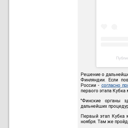
Публик
Решение о дальнейше
Финляндии. Если по
России -
согласно п
первого этапа Кубка 
"Финские органы з
дальнейших процедура
Первый этап Кубка м
ноября. Там же пройде