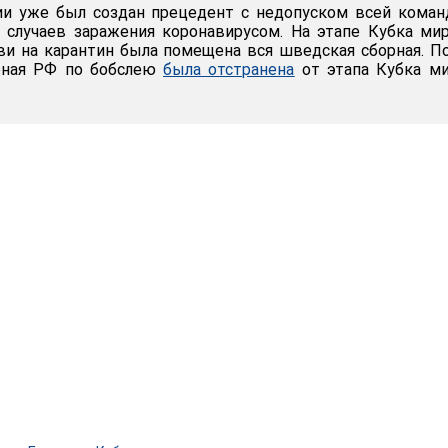
ии уже был создан прецедент с недопуском всей кома
 случаев заражения коронавирусом. На этапе Кубка ми
и на карантин была помещена вся шведская сборная. П
рная РФ по бобслею
была отстранена
от этапа Кубка ми