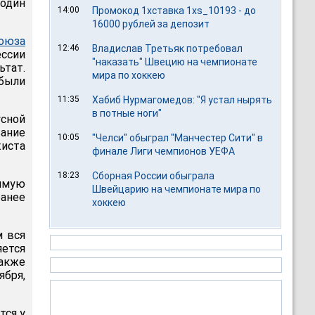
один
14:00
Промокод 1хставка 1xs_10193 - до
16000 рублей за депозит
оюза
12:46
Владислав Третьяк потребовал
ессии
"наказать" Швецию на чемпионате
ьтат.
мира по хоккею
были
11:35
Хабиб Нурмагомедов: "Я устал нырять
в потные ноги"
сной
вание
10:05
"Челси" обыграл "Манчестер Сити" в
иста
финале Лиги чемпионов УЕФА
18:23
Сборная России обыграла
имую
Швейцарию на чемпионате мира по
ранее
хоккею
м вся
яется
акже
ября,
тся у