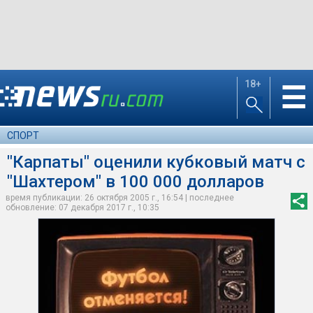
18+
☰
СПОРТ
"Карпаты" оценили кубковый матч с
"Шахтером" в 100 000 долларов
время публикации: 26 октября 2005 г., 16:54 | последнее
обновление: 07 декабря 2017 г., 10:35