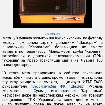
shakhtar.com
Матч 1/8 финала розыгрыша Кубка Украины по футболу
между чемпионом страны донецким "Шахтером" и
львовскими "Карпатами" болельщики не смогут
увидеть по телевизору. Менеджеры клуба "Карпаты"
затребовали с донецкой телерадиокомпании (ТРК)
"Украина" за право трансляции матча из Львова 100
тысяч долларов.
"В итоге матч превратился в событие локального
масштаба - никто в стране, кроме львовян на стадионе,
эту игру увидеть не сможет, - цитирует ИТАР-ТАСС
руководителя
пресс-службы ФК "Шахтер"
Руслана
Мармазова. - Сумма, выставленная "Карпатами",
несуразна даже по европейским меркам. Как говорят
специалисты ТРК "Украина", за такие деньги можно
было получить права на показ едва ли не всего