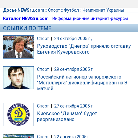
Досье NEWSru.com
::
Спорт
::
Футбол
::
Чемпионат Украины
Каталог NEWSru.com
::
Информационные интернет-ресурсы
ССЫЛКИ ПО ТЕМЕ
Спорт
|
24 октября 2005 г.,
Руководство "Днепра" приняло отставку
Евгения Кучеревского
Спорт
|
29 сентября 2005 г.,
Российский легионер запорожского
"Металлурга" дисквалифицирован на 8
матчей
Спорт
|
27 сентября 2005 г.,
Киевское "Динамо" будет
реорганизовано
Спорт
|
22 августа 2005 г.,