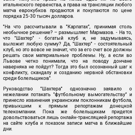
итальянского первенства, а права на трансляции любого
матча еврокубков продаются и покупаются по цене
порядка 25-30 тысяч долларов.
"На что рассчитывали в "Карпатах", принимая столь
необычное решение? – размышляет Мармазов. - На то,
что "Шахтер" - богатый клуб и, не задумываясь,
выложит любую сумму? Да, "Шахтер" - состоятельный
клуб, но это вовсе не значит, что за его счет все должны
решать свои материальные проблемы. Ну, а если во
Львове четко понимали, что на поводу дончане
наверняка не пойдут? Тогда это был осознанный шаг к
конфликту, скандалу и созданию нервной обстановки
среди болельщиков".
Руководство "Шахтера" однозначно заявило о
нежелании потакать "футбольному вымогательству" и
принесло извинения украинским поклонникам футбола,
привыкшим к прямым репортажам донецкой
телекомпании. Пока же болельщикам придется
довольствоваться лишь онлайн-трансляцией репортажа
на сайте клуба и показом записи матча в ближайшие
дни.