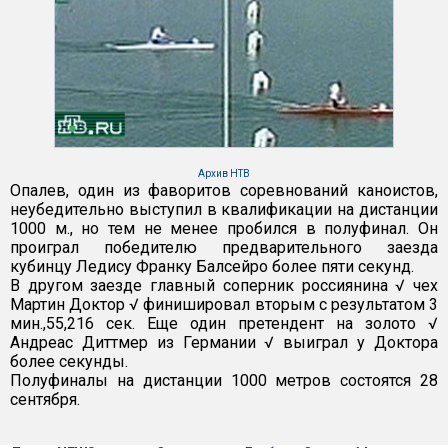
Архив НТВ
Опалев, один из фаворитов соревнований каноистов,
неубедительно выступил в квалификации на дистанции
1000 м., но тем не менее пробился в полуфинал. Он
проиграл победителю предварительного заезда
кубинцу Ледису Франку Балсейро более пяти секунд.
В другом заезде главный соперник россиянина √ чех
Мартин Доктор √ финишировал вторым с результатом 3
мин.,55,216 сек. Еще один претендент на золото √
Андреас Диттмер из Германии √ выиграл у Доктора
более секунды.
Полуфиналы на дистанции 1000 метров состоятся 28
сентября.