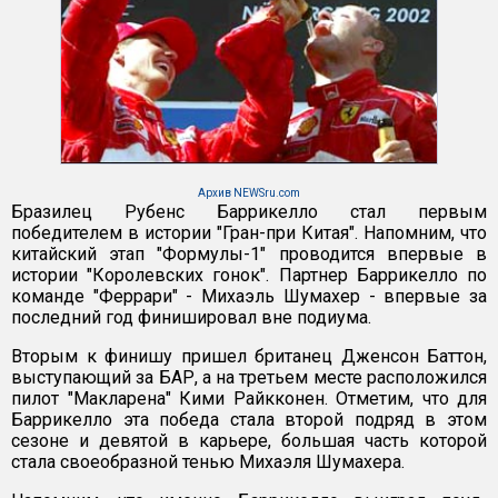
Архив NEWSru.com
Бразилец Рубенс Баррикелло стал первым
победителем в истории "Гран-при Китая". Напомним, что
китайский этап "Формулы-1" проводится впервые в
истории "Королевских гонок". Партнер Баррикелло по
команде "Феррари" - Михаэль Шумахер - впервые за
последний год финишировал вне подиума.
Вторым к финишу пришел британец Дженсон Баттон,
выступающий за БАР, а на третьем месте расположился
пилот "Макларена" Кими Райкконен. Отметим, что для
Баррикелло эта победа стала второй подряд в этом
сезоне и девятой в карьере, большая часть которой
стала своеобразной тенью Михаэля Шумахера.