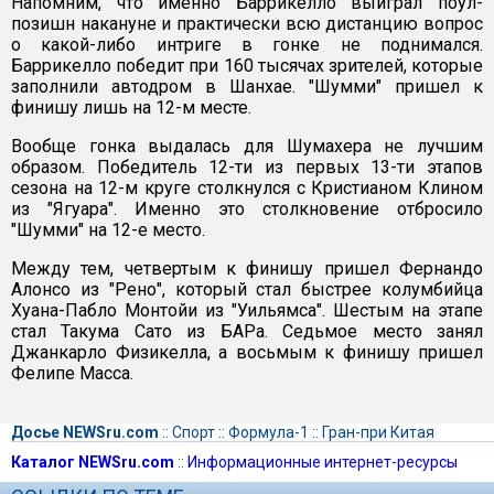
Напомним, что именно Баррикелло выиграл поул-
позишн накануне и практически всю дистанцию вопрос
о какой-либо интриге в гонке не поднимался.
Баррикелло победит при 160 тысячах зрителей, которые
заполнили автодром в Шанхае. "Шумми" пришел к
финишу лишь на 12-м месте.
Вообще гонка выдалась для Шумахера не лучшим
образом. Победитель 12-ти из первых 13-ти этапов
сезона на 12-м круге столкнулся с Кристианом Клином
из "Ягуара". Именно это столкновение отбросило
"Шумми" на 12-е место.
Между тем, четвертым к финишу пришел Фернандо
Алонсо из "Рено", который стал быстрее колумбийца
Хуана-Пабло Монтойи из "Уильямса". Шестым на этапе
стал Такума Сато из БАРа. Седьмое место занял
Джанкарло Физикелла, а восьмым к финишу пришел
Фелипе Масса.
Досье NEWSru.com
::
Спорт
::
Формула-1
::
Гран-при Китая
Каталог NEWSru.com
::
Информационные интернет-ресурсы