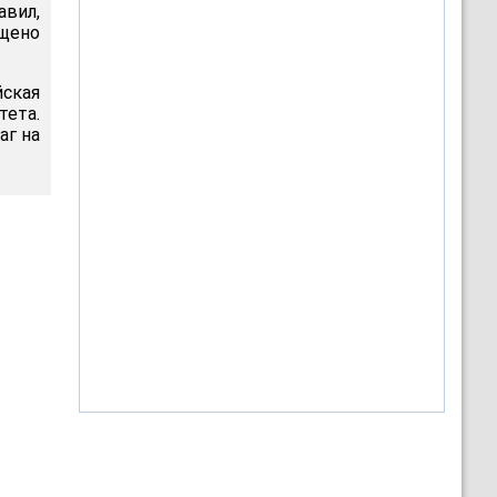
авил,
щено
йская
ета.
аг на