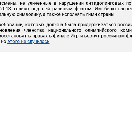
тсмены, не уличенные в нарушении антидопинговых пр
-2018 только под нейтральным флагом. Им было запре
альную символику, а также исполнять гимн страны.
ребований, которых должна была придерживаться росси
новления членства национального олимпийского комит
осстановят в правах в финале Игр и вернут россиянам фл
 но
этого не случилось
.