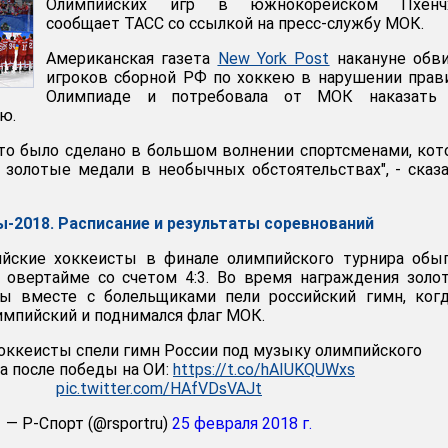
Олимпийских игр в южнокорейском Пхенчх
сообщает ТАСС со ссылкой на пресс-службу МОК.
Американская газета
New York Post
накануне обви
игроков сборной РФ по хоккею в нарушении прав
Олимпиаде и потребовала от МОК наказать
ю.
то было сделано в большом волнении спортсменами, ко
 золотые медали в необычных обстоятельствах", - сказ
-2018. Расписание и результаты соревнований
ийские хоккеисты в финале олимпийского турнира обы
 овертайме со счетом 4:3. Во время награждения зол
ы вместе с болельщиками пели российский гимн, когд
импийский и поднимался флаг МОК.
оккеисты спели гимн России под музыку олимпийского
а после победы на ОИ:
https://t.co/hAIUKQUWxs
pic.twitter.com/HAfVDsVAJt
— Р-Спорт (@rsportru)
25 февраля 2018 г.