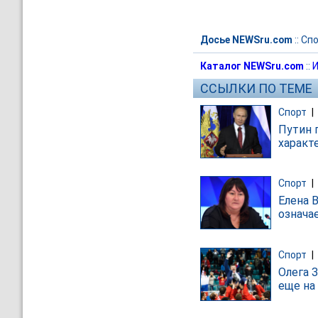
Досье NEWSru.com
::
Спо
Каталог NEWSru.com
::
И
ССЫЛКИ ПО ТЕМЕ
Спорт
|
Путин 
характ
Спорт
|
Елена 
означа
Спорт
|
Олега 
еще на