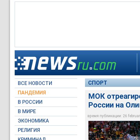
Международный оли
хоккеистами гимна 
южнокорейском Пхе
СПОРТ
ВСЕ НОВОСТИ
©РИА Новости / Ал
ПАНДЕМИЯ
МОК отреагир
В РОССИИ
России на Ол
В МИРЕ
время публикации: 26 february
ЭКОНОМИКА
РЕЛИГИЯ
КРИМИНАЛ