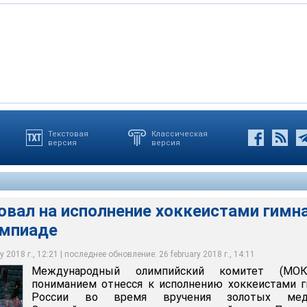
Текстовая
Классическая
версия
версия
мпийский комитет (МОК) с пониманием отнесся к исполнению
России во время вручения золотых медалей Олимпийских игр в
нчхане
ександр Вильф
овал на исполнение хоккеистами гимн
импиаде
 2018 г., 12:21 | последнее обновление: 26 february 2018 г., 14:11
Международный олимпийский комитет (МО
пониманием отнесся к исполнению хоккеистами 
России во время вручения золотых мед