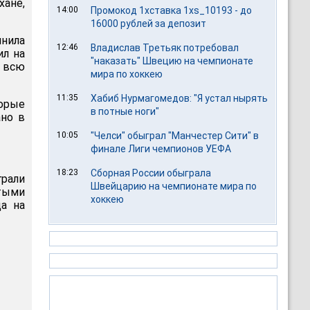
ане,
14:00
Промокод 1хставка 1xs_10193 - до
16000 рублей за депозит
нила
12:46
Владислав Третьяк потребовал
ил на
"наказать" Швецию на чемпионате
 всю
мира по хоккею
11:35
Хабиб Нурмагомедов: "Я устал нырять
торые
в потные ноги"
ано в
10:05
"Челси" обыграл "Манчестер Сити" в
финале Лиги чемпионов УЕФА
18:23
Сборная России обыграла
грали
Швейцарию на чемпионате мира по
отыми
хоккею
а на