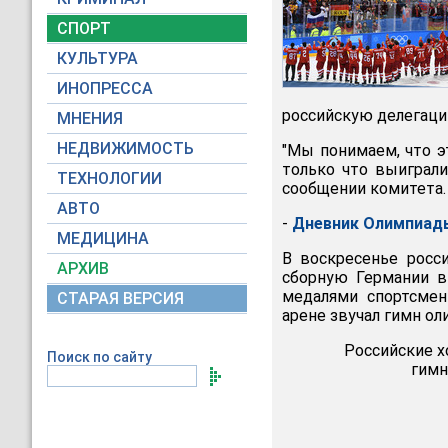
СПОРТ
КУЛЬТУРА
ИНОПРЕССА
российскую делегаци
МНЕНИЯ
НЕДВИЖИМОСТЬ
"Мы понимаем, что э
только что выиграли
ТЕХНОЛОГИИ
сообщении комитета.
АВТО
-
Дневник Олимпиады
МЕДИЦИНА
В воскресенье росс
АРХИВ
сборную Германии в
медалями спортсмен
СТАРАЯ ВЕРСИЯ
арене звучал гимн ол
Российские х
Поиск по сайту
гимн