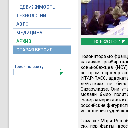
НЕДВИЖИМОСТЬ
ТЕХНОЛОГИИ
АВТО
МЕДИЦИНА
АРХИВ
ВСЕ ФОТО
СТАРАЯ ВЕРСИЯ
Телеинтервью францу
накануне разбирате
Поиск по сайту
конькобежцев (ИСУ)
котором опровергаю
ИТАР-ТАСС, адвокаты
действиях не было
Сихарулидзе. Они у
медали было полит
североамериканских
российские фигурист
из решения судейско
Сама же Мари-Рен об
сих пор факты, вос