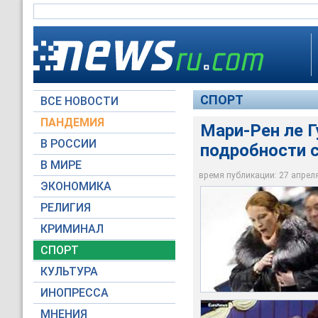
СПОРТ
ВСЕ НОВОСТИ
ПАНДЕМИЯ
Мари-Рен ле 
В РОССИИ
подробности 
Мари-Рен обещает 2
Ле Гунь вновь отда
В МИРЕ
Французская судья 
факты, восстанавл
повторился бы олим
время публикации: 27 апреля 
ЭКОНОМИКА
Архив NTVRU.com
Архив NTVRU.com
Архив NTVRU.com
РЕЛИГИЯ
КРИМИНАЛ
СПОРТ
КУЛЬТУРА
ИНОПРЕССА
МНЕНИЯ