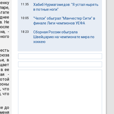
енку
11:35
Хабиб Нурмагомедов: "Я устал нырять
паре,
в потные ноги"
тате
зднее
10:05
"Челси" обыграл "Манчестер Сити" в
а. Не
финале Лиги чемпионов УЕФА
осле
на, -
18:23
Сборная России обыграла
ного
Швейцарию на чемпионате мира по
хоккею
 есть
оюза
ьи, в
щает
 в ее
ая -
лотой
роны
, что
, что
ые до
 меня