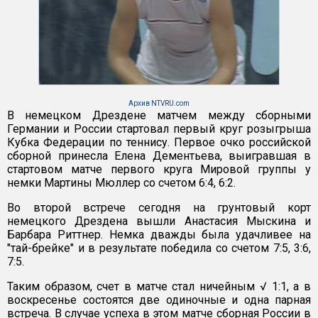
Архив NTVRU.com
В немецком Дрездене матчем между сборными
Германии и России стартовал первый круг розыгрыша
Кубка Федерации по теннису. Первое очко российской
сборной принесла Елена Дементьева, выигравшая в
стартовом матче первого круга Мировой группы у
немки Мартины Мюллер со счетом 6:4, 6:2.
Во второй встрече сегодня на грунтовый корт
немецкого Дрездена вышли Анастасия Мыскина и
Барбара Риттнер. Немка дважды была удачливее на
"тай-брейке" и в результате победила со счетом 7:5, 3:6,
7:5.
Таким образом, счет в матче стал ничейным √ 1:1, а в
воскресенье состоятся две одиночные и одна парная
встреча. В случае успеха в этом матче сборная России в