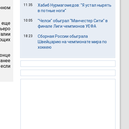
11:35
Хабиб Нурмагомедов: "Я устал нырять
анном
в потные ноги"
10:05
"Челси" обыграл "Манчестер Сити" в
ь еще
финале Лиги чемпионов УЕФА
Пьеро
талии
18:23
Сборная России обыграла
ующих
Швейцарию на чемпионате мира по
хоккею
конце
Ранее
 если