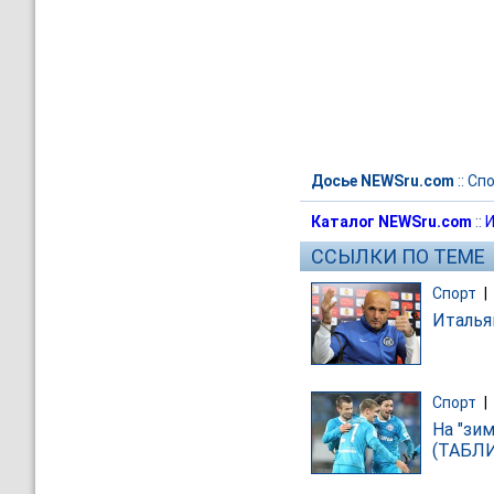
Досье NEWSru.com
::
Спо
Каталог NEWSru.com
::
И
ССЫЛКИ ПО ТЕМЕ
Спорт
|
Италья
Спорт
|
На "зи
(ТАБЛ