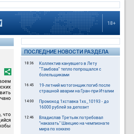
18+
ПОСЛЕДНИЕ НОВОСТИ РАЗДЕЛА
18:36
Коллектив канувшего в Лету
"Тамбова" тепло попрощался с
болельщиками
воем
16:45
19-летний мотогонщик погиб после
ских
страшной аварии на Гран-при Италии
вить
чано
14:00
Промокод 1хставка 1xs_10193 - до
16000 рублей за депозит
, что
12:46
Владислав Третьяк потребовал
ийся
"наказать" Швецию на чемпионате
кобы
мира по хоккею