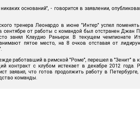
никаких оснований", - говорится в заявлении, опубликов
ского тренера Леонардо в июне "Интер" успел поменят
 в сентябре от работы с командой был отстранен Джан 
есто занял Клаудио Раньери. В текущем чемпионате И
 занимают пятое место, на 8 очков отставая от лидир
.
ежде работавший в римской "Роме", перешел в "Зенит" в 
щий контракт с клубом истекает в декабре 2012 года. 
ист заявил, что готов продолжить работу в Петербурге,
одство команды.