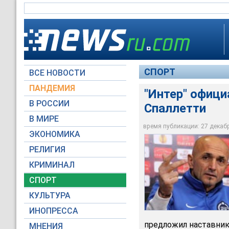
СПОРТ
ВСЕ НОВОСТИ
ПАНДЕМИЯ
"Интер" офици
В РОССИИ
Спаллетти
В МИРЕ
"Интер" официально
время публикации: 27 декабря
ЭКОНОМИКА
Global Look Press
РЕЛИГИЯ
КРИМИНАЛ
СПОРТ
КУЛЬТУРА
ИНОПРЕССА
предложил наставнику
МНЕНИЯ