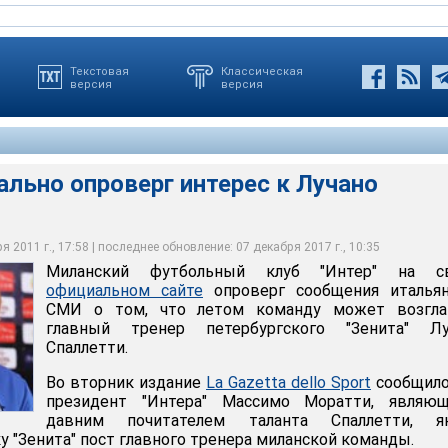
Текстовая
Классическая
версия
версия
ально опроверг интерес к Лучано
 опроверг интерес к Лучано Спаллетти
 2011 г., 17:58 | последнее обновление: 07 декабря 2017 г., 10:35
Миланский футбольный клуб "Интер" на с
официальном сайте
опроверг сообщения итальян
СМИ о том, что летом команду может возгла
главный тренер петербургского "Зенита" Лу
Спаллетти.
Во вторник издание
La Gazetta dello Sport
сообщило
президент "Интера" Массимо Моратти, являющ
давним почитателем таланта Спаллетти, я
 "Зенита" пост главного тренера миланской команды.