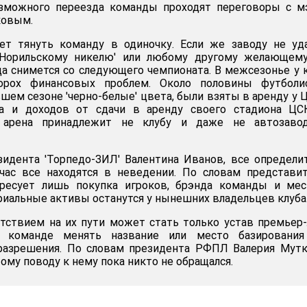
зможного переезда команды проходят переговоры с м
овым.
т тянуть команду в одиночку. Если же заводу не уда
'Норильскому никелю' или любому другому желающему,
да снимется со следующего чемпионата. В межсезонье у 
орох финансовых проблем. Около половины футболис
ем сезоне 'черно-белые' цвета, были взяты в аренду у 
да и доходов от сдачи в аренду своего стадиона ЦС
ак арена принадлежит не клубу и даже не автозавод
идента 'Торпедо-ЗИЛ' Валентина Иванов, все определи
час все находятся в неведении. По словам представи
тересует лишь покупка игроков, брэнда команды и ме
ериальные активы останутся у нынешних владельцев клуба
ствием на их пути может стать только устав премьер-
 команде менять название или место базирования
 разрешения. По словам президента РФПЛ Валерия Мутк
ому поводу к нему пока никто не обращался.