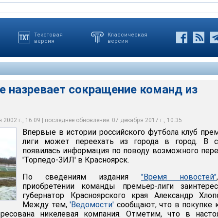
Текстовая
Классическая
версия
версия
е назревает сокращение команд из
ре может переехать в Красноярск
2002 г., 16:09 | последнее обновление: 07 декабря 2017 г., 10:35
Впервые в истории российского футбола клуб пре
лиги может переехать из города в город. В с
появилась информация по поводу возможного пер
'Торпедо-ЗИЛ' в Красноярск.
По сведениям издания
"Время новостей"
приобретении команды премьер-лиги заинтерес
губернатор Красноярского края Александр Хлоп
Между тем,
'Ведомости'
сообщают, что в покупке 
ересована никелевая компания. Отметим, что в насто