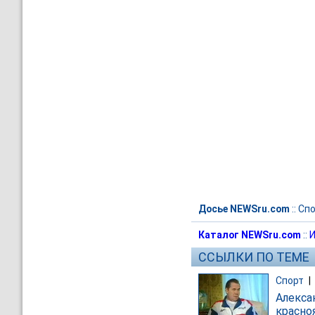
Досье NEWSru.com
::
Спо
Каталог NEWSru.com
::
И
ССЫЛКИ ПО ТЕМЕ
Спорт
|
Алекса
красно