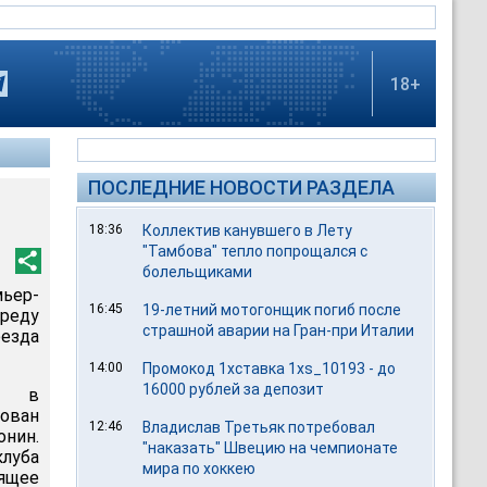
18+
ПОСЛЕДНИЕ НОВОСТИ РАЗДЕЛА
18:36
Коллектив канувшего в Лету
"Тамбова" тепло попрощался с
болельщиками
мьер-
16:45
19-летний мотогонщик погиб после
реду
страшной аварии на Гран-при Италии
еезда
14:00
Промокод 1хставка 1xs_10193 - до
16000 рублей за депозит
, в
ован
12:46
Владислав Третьяк потребовал
онин.
"наказать" Швецию на чемпионате
клуба
мира по хоккею
ящее