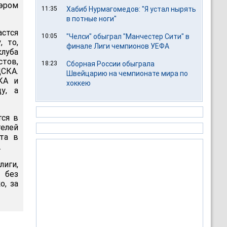
эром
11:35
Хабиб Нурмагомедов: "Я устал нырять
в потные ноги"
стся
10:05
"Челси" обыграл "Манчестер Сити" в
 то,
финале Лиги чемпионов УЕФА
клуба
тов,
18:23
Сборная России обыграла
ЦСКА.
Швейцарию на чемпионате мира по
КА и
хоккею
у, а
тся в
телей
ста в
.
лиги,
 без
о, за