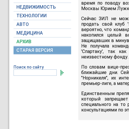
время по поводу во
НЕДВИЖИМОСТЬ
Москвы Юрием Лужк
ТЕХНОЛОГИИ
Сейчас ЗИЛ не може
продать свой клуб 
АВТО
вероятно, что коман
МЕДИЦИНА
накопился целый в
защищавших в минувш
АРХИВ
Не получала коман
СТАРАЯ ВЕРСИЯ
'Спартаку', так к
неизвестному фонду.
По словам вице-през
Поиск по сайту
ближайшие дни. Сей
"Норникеля", их ин
премьер-лиге, а мат
Единственным препят
который запрещает
специального на то
консультациями по эт