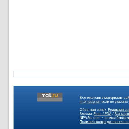
Все текстовые материалы са
International
, если не указано
Обратная связь:
Редакция са
Версии:
Palm / PDA
/
Без карт
NEWSru.com – самые быстры
Политика конфиденциальнос