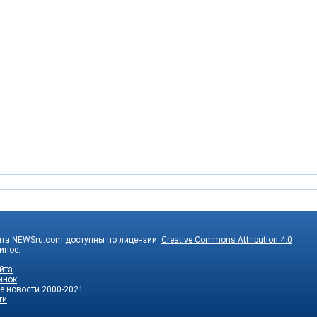
йта NEWSru.com доступны по лицензии:
Creative Commons Attribution 4.0
 иное.
йта
инок
е новости
2000-2021
ти