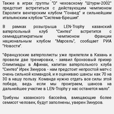
Также в играх группы "D" чеховскому "Штурм-2002"
предстоит встретиться с действующим чемпионом
Евролиги венгерским клубом "Гонвед" и сильнейшим
итальянским клубом "Система-Брешия".
В рамках розыгрыша LEN-Trophy казанский
ватерпольный клуб "Синтез" встретится с
семнадцатикратным чемпионом Франции
национальным клубом "Марсель", сообщает РИА
"Новости".
"Французские ватерполисты уже прилетели в Казань и
провели две тренировки, - заявил бронзовый призер
Олимпиады в Афинах, капитан ватерпольного клуба
"Синтез" Ирек Зинуров - нам предстоит непростой матч с
очень сильной командой, и я оцениваю шансы как 70 на
30 в нашу пользу. Команде нужно отдать все силы этой
победе, ведь если мы проиграем, шансов на
дальнейшее участие в LEN-Trophy у нас останется мало".
Трибуны казанского бассейна, вмещающие более
семисот человек, будут заполнены, уверен Зинуров.