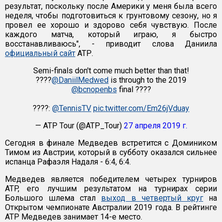
результат, поскольку после Америки у меня была всего
неделя, чтобы подготовиться к грунтовому сезону, но я
провел ее хорошо и здорово себя чувствую. После
каждого матча, который играю, я быстро
восстанавливаюсь", - приводит слова Даниила
официальный сайт
АТР.
Semi-finals don't come much better than that!
????
@DaniilMedwed
is through to the 2019
@bcnopenbs
final ????
????:
@TennisTV
pic.twitter.com/Em26jVduay
— ATP Tour (@ATP_Tour)
27 апреля 2019 г.
Сегодня в финале Медведев встретится с Домиником
Тимом из Австрии, который в субботу оказался сильнее
испанца Рафаэля Надаля - 6:4, 6:4.
Медведев является победителем четырех турниров
ATP, его лучшим результатом на турнирах серии
Большого шлема стал
выход в четвертый круг
на
Открытом чемпионате Австралии 2019 года. В рейтинге
ATP Медведев занимает 14-е место.