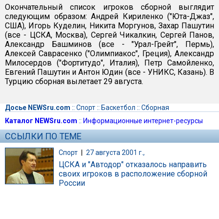
Окончательный список игроков сборной выглядит
следующим образом: Андрей Кириленко ("Юта-Джаз",
США), Игорь Куделин, Никита Моргунов, Захар Пашутин
(все - ЦСКА, Москва), Сергей Чикалкин, Сергей Панов,
Александр Башминов (все - "Урал-Грейт", Пермь),
Алексей Саврасенко ("Олимпиакос", Греция), Александр
Милосердов ("Фортитудо", Италия), Петр Самойленко,
Евгений Пашутин и Антон Юдин (все - УНИКС, Казань). В
Турцию сборная вылетает 29 августа.
Досье NEWSru.com
::
Спорт
::
Баскетбол
::
Сборная
Каталог NEWSru.com
::
Информационные интернет-ресурсы
ССЫЛКИ ПО ТЕМЕ
Спорт
|
27 августа 2001 г.,
ЦСКА и "Автодор" отказалось направить
своих игроков в расположение сборной
России