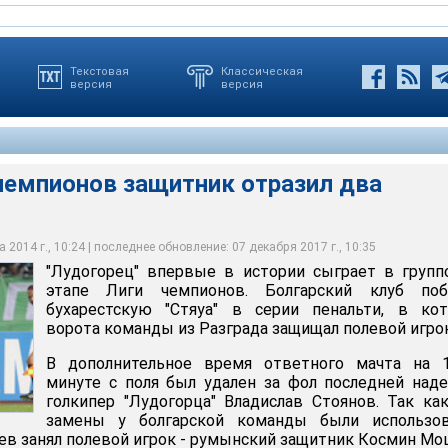
Текстовая
Классическая
версия
версия
чемпионов защитник отразил два
е в истории сыграет в групповом этапе Лиги чемпионов
 2014 г., 10:24 | последнее обновление: 07 декабря 2017 г., 10:35
"Лудогорец" впервые в истории сыграет в груп
этапе Лиги чемпионов. Болгарский клуб поб
бухарестскую "Стяуа" в серии пенальти, в кот
ворота команды из Разграда защищал полевой игрок
В дополнительное время ответного мачта на 1
минуте с поля был удален за фол последней на
голкипер "Лудогорца" Владислав Стоянов. Так ка
замены у болгарской команды были использов
яев занял полевой игрок - румынский защитник Космин Мо