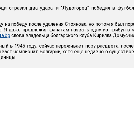
ци отразил два удара, и "Лудогорец" победил в футбо
у на победу после удаления Стоянова, но потом я был по
о. Я даже предложил фанатам назвать одну из трибун в 
ta.bg
слова владельца болгарского клуба Кирилла Домусчи
ный в 1945 году, сейчас переживает пору расцвета: посл
ывает чемпионат Болгарии, хотя еще недавно о существо
диницы.