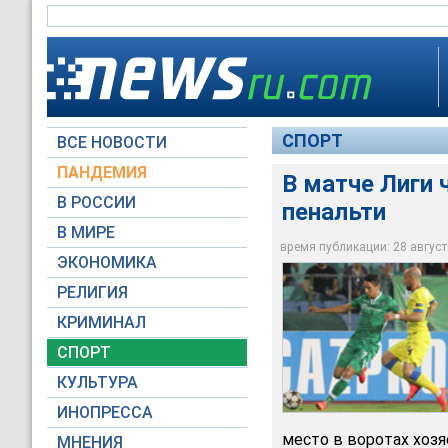
СПОРТ
ВСЕ НОВОСТИ
ПАНДЕМИЯ
В матче Лиги 
В РОССИИ
пенальти
В МИРЕ
"Лудогорец" впервы
время публикации: 28 августа
ЭКОНОМИКА
Global Look Press
РЕЛИГИЯ
КРИМИНАЛ
СПОРТ
КУЛЬТУРА
ИНОПРЕССА
место в воротах хоз
МНЕНИЯ