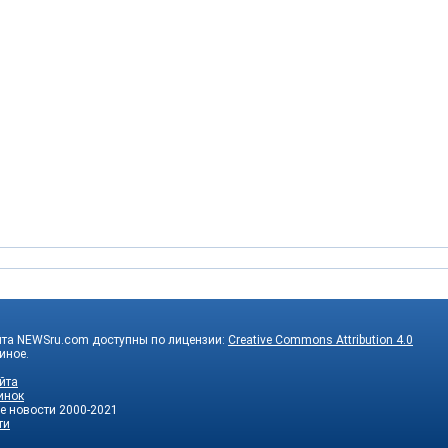
йта NEWSru.com доступны по лицензии:
Creative Commons Attribution 4.0
 иное.
йта
инок
е новости
2000-2021
ти