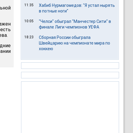
11:35
Хабиб Нурмагомедов: "Я устал нырять
льной
в потные ноги"
10:05
"Челси" обыграл "Манчестер Сити" в
ражен
финале Лиги чемпионов УЕФА
честь
ева.
18:23
Сборная России обыграла
Швейцарию на чемпионате мира по
едние
хоккею
вании