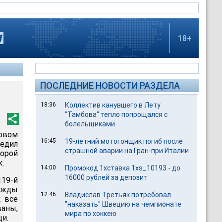
18+
ПОСЛЕДНИЕ НОВОСТИ РАЗДЕЛА
18:36
Коллектив канувшего в Лету
"Тамбова" тепло попрощался с
болельщиками
повом
16:45
19-летний мотогонщик погиб после
едил
страшной аварии на Гран-при Италии
орой
.
14:00
Промокод 1хставка 1xs_10193 - до
16000 рублей за депозит
19-й
дежды
12:46
Владислав Третьяк потребовал
к все
"наказать" Швецию на чемпионате
аны,
мира по хоккею
ци.