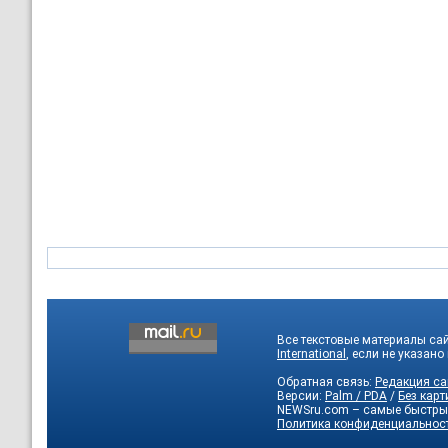
Все текстовые материалы са
International
, если не указано
Обратная связь:
Редакция са
Версии:
Palm / PDA
/
Без карт
NEWSru.com – самые быстры
Политика конфиденциальнос