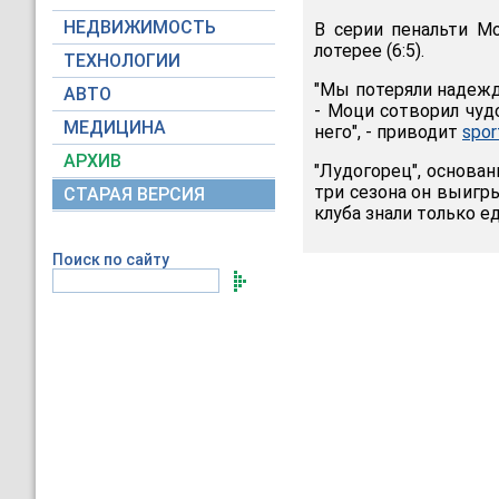
НЕДВИЖИМОСТЬ
В серии пенальти Мо
лотерее (6:5).
ТЕХНОЛОГИИ
"Мы потеряли надежд
АВТО
- Моци сотворил чуд
МЕДИЦИНА
него", - приводит
spor
АРХИВ
"Лудогорец", основан
три сезона он выигр
СТАРАЯ ВЕРСИЯ
клуба знали только е
Поиск по сайту