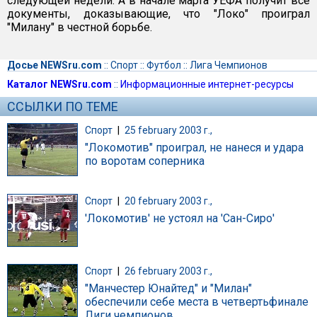
следующей недели. А в начале марта УЕФА получит все
документы, доказывающие, что "Локо" проиграл
"Милану" в честной борьбе.
Досье NEWSru.com
::
Спорт
::
Футбол
::
Лига Чемпионов
Каталог NEWSru.com
::
Информационные интернет-ресурсы
ССЫЛКИ ПО ТЕМЕ
Спорт
|
25 february 2003 г.,
"Локомотив" проиграл, не нанеся и удара
по воротам соперника
Спорт
|
20 february 2003 г.,
'Локомотив' не устоял на 'Сан-Сиро'
Спорт
|
26 february 2003 г.,
"Манчестер Юнайтед" и "Милан"
обеспечили себе места в четвертьфинале
Лиги чемпионов