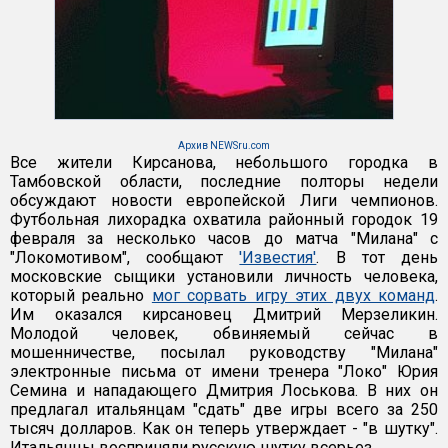
Архив NEWSru.com
Все жители Кирсанова, небольшого городка в
Тамбовской области, последние полторы недели
обсуждают новости европейской Лиги чемпионов.
Футбольная лихорадка охватила районный городок 19
февраля за несколько часов до матча "Милана" с
"Локомотивом", сообщают
'Известия'
. В тот день
московские сыщики установили личность человека,
который реально
мог сорвать игру этих двух команд
.
Им оказался кирсановец Дмитрий Мерзеликин.
Молодой человек, обвиняемый сейчас в
мошенничестве, посылал руководству "Милана"
электронные письма от имени тренера "Локо" Юрия
Семина и нападающего Дмитрия Лоськова. В них он
предлагал итальянцам "сдать" две игры всего за 250
тысяч долларов. Как он теперь утверждает - "в шутку".
Итальянцы восприняли русскую шутку всерьез.