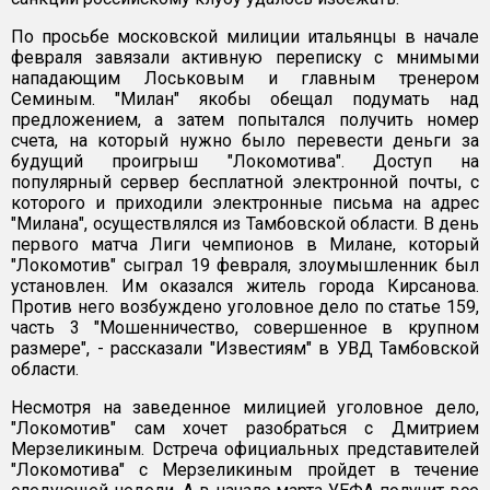
По просьбе московской милиции итальянцы в начале
февраля завязали активную переписку с мнимыми
нападающим Лоськовым и главным тренером
Семиным. "Милан" якобы обещал подумать над
предложением, а затем попытался получить номер
счета, на который нужно было перевести деньги за
будущий проигрыш "Локомотива". Доступ на
популярный сервер бесплатной электронной почты, с
которого и приходили электронные письма на адрес
"Милана", осуществлялся из Тамбовской области. В день
первого матча Лиги чемпионов в Милане, который
"Локомотив" сыграл 19 февраля, злоумышленник был
установлен. Им оказался житель города Кирсанова.
Против него возбуждено уголовное дело по статье 159,
часть 3 "Мошенничество, совершенное в крупном
размере", - рассказали "Известиям" в УВД Тамбовской
области.
Несмотря на заведенное милицией уголовное дело,
"Локомотив" сам хочет разобраться с Дмитрием
Мерзеликиным. Dстреча официальных представителей
"Локомотива" с Мерзеликиным пройдет в течение