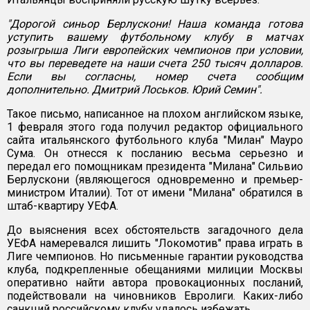
"Дорогой синьор Берлускони! Наша команда готова
уступить вашему футбольному клубу в матчах
розыгрыша Лиги европейских чемпионов при условии,
что вы переведете на наши счета 250 тысяч долларов.
Если вы согласны, номер счета сообщим
дополнительно. Дмитрий Лоськов. Юрий Семин".
Такое письмо, написанное на плохом английском языке,
1 февраля этого года получил редактор официального
сайта итальянского футбольного клуба "Милан" Мауро
Сума. Он отнесся к посланию весьма серьезно и
передал его помощникам президента "Милана" Сильвио
Берлускони (являющегося одновременно и премьер-
министром Италии). Тот от имени "Милана" обратился в
штаб-квартиру УЕФА.
До выяснения всех обстоятельств загадочного дела
УЕФА намеревался лишить "Локомотив" права играть в
Лиге чемпионов. Но письменные гарантии руководства
клуба, подкрепленные обещаниями милиции Москвы
оперативно найти автора провокационных посланий,
подействовали на чиновников Евролиги. Каких-либо
санкций российскому клубу удалось избежать.