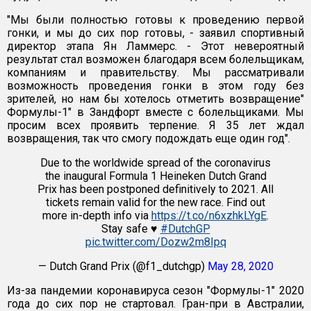
"Мы были полностью готовы к проведению первой
гонки, и мы до сих пор готовы, - заявил спортивный
директор этапа Ян Ламмерс. - Этот невероятный
результат стал возможен благодаря всем болельщикам,
компаниям и правительству. Мы рассматривали
возможность проведения гонки в этом году без
зрителей, но нам бы хотелось отметить возвращение"
Формулы-1" в Зандфорт вместе с болельщиками. Мы
просим всех проявить терпение. Я 35 лет ждал
возвращения, так что смогу подождать еще один год".
Due to the worldwide spread of the coronavirus
the inaugural Formula 1 Heineken Dutch Grand
Prix has been postponed definitively to 2021. All
tickets remain valid for the new race. Find out
more in-depth info via
https://t.co/n6xzhkLYgE
.
Stay safe ♥
#DutchGP
pic.twitter.com/Dozw2m8Ipq
— Dutch Grand Prix (@f1_dutchgp)
May 28, 2020
Из-за пандемии коронавируса сезон "Формулы-1" 2020
года до сих пор не стартовал. Гран-при в Австралии,