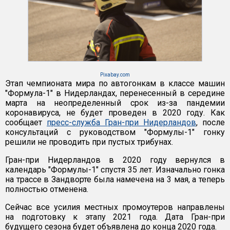
Pixabay.com
Этап чемпионата мира по автогонкам в классе машин
"Формула-1" в Нидерландах, перенесенный в середине
марта на неопределенный срок из-за пандемии
коронавируса, не будет проведен в 2020 году. Как
сообщает
пресс-служба Гран-при Нидерландов
, после
консультаций с руководством "Формулы-1" гонку
решили не проводить при пустых трибунах.
Гран-при Нидерландов в 2020 году вернулся в
календарь "Формулы-1" спустя 35 лет. Изначально гонка
на трассе в Зандворте была намечена на 3 мая, а теперь
полностью отменена.
Сейчас все усилия местных промоутеров направлены
на подготовку к этапу 2021 года. Дата Гран-при
будущего сезона будет объявлена до конца 2020 года.