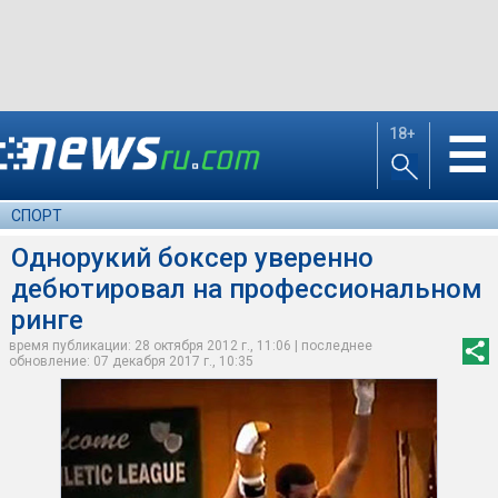
18+
☰
СПОРТ
Однорукий боксер уверенно
дебютировал на профессиональном
ринге
время публикации: 28 октября 2012 г., 11:06 | последнее
обновление: 07 декабря 2017 г., 10:35