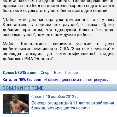
активе пока нет ни одной победы. После поражения он
признался, что был не достаточно хорошо подготовлен к
бою, так как для этого у него было всего две недели.
"Дайте мне два месяца для тренировок, и я уложу
Константино в первом же раунде", - сказал Ортис,
добавив при этом, что однорукий боксер "на деле
оказался лучше", чем он о нем думал до боя.
Майкл Константино принимал участие в двух
любительских чемпионатах США "Золотые перчатки" и
однажды доходил до четвертьфинальной стадии,
добавляет РИА "Новости".
Досье NEWSru.com
::
Спорт
::
Бокс
::
Разное
Каталог NEWSru.com
::
Информационные интернет-ресурсы
ССЫЛКИ ПО ТЕМЕ
Спорт
|
18 октября 2012 г.,
Боксер, отсидевший 11 лет за ограбления
банков, возвращается на ринг