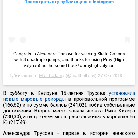
Посмотреть эту публикацию в Instagram
Congrats to Alexandra Trusova for winning Skate Canada
with 3 quadruple jumps, and thanks for using Pray (High
Valyrian) as the sound track! #prayhighvalyrian
Публикация от
Matt Bellamy
(@mattbellamy)
27 Окт 2019 в 2:35 PDT
В субботу в Келоуне 15-летняя Трусова
установила
новые мировые рекорды
в произвольной программе
(166,62) и по сумме баллов (241,02), побив собственные
достижения. Второе место заняла японка Рика Кихира
(230,33), а на третьем месте расположилась кореянка Ен
Ю (217,49).
Александра Трусова - первая в истории женского