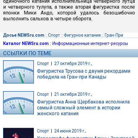
одиночного катания исполнительница четверного лутца
и четверного тулупа, а также вторая фигуристка после
японки Мики Андо, которой удалось безошибочно
выполнить сальхов в четыре оборота.
Досье NEWSru.com
::
Спорт
::
Фигурное катание
::
Гран-При
Каталог NEWSru.com
::
Информационные интернет-ресурсы
ССЫЛКИ ПО ТЕМЕ
Спорт
|
27 октября 2019 г.,
Фигуристка Трусова с двумя рекордами
победила на Гран-при Канады
Спорт
|
21 октября 2019 г.,
Фигуристка Анна Щербакова исполнила
самый сложный элемент в истории
женского катания
Спорт
|
24 июня 2019 г.,