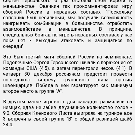
Сергея Герсонского 6 раз отстояла свои ворота в
меньшинстве. Овечкин так прокомментировал игру
сборной России в неравных составах: "Поскольку
соперник был несильный, мы получили возможность
наигрывать комбинации в большинстве, отработать
взаимодействие в меньшинстве. В принципе,
специальных бригад по игре в неравных составах у нас
пока нет - выходим атаковать и защищаться по
очереди".
Это был третий матч сборной России на чемпионате.
Подопечные Сергея Герсонского начали с поражения от
команды США (4:5), а затем переиграли чехов (4:1). В
четверг 30 декабря россиянам предстоит провести
последнюю встречу группового этапа против
швейцарцев. Победа в ней гарантирует как минимум
второе место в группе "А".
В другом матче игрового дня канадцы размялись на
немцах, едва не забив двузначное количество голов -
9:0. Сборная Кленового Листа выиграла на турнире все
3 встречи в своей группе "В" с общей разницей шайб
24:4.