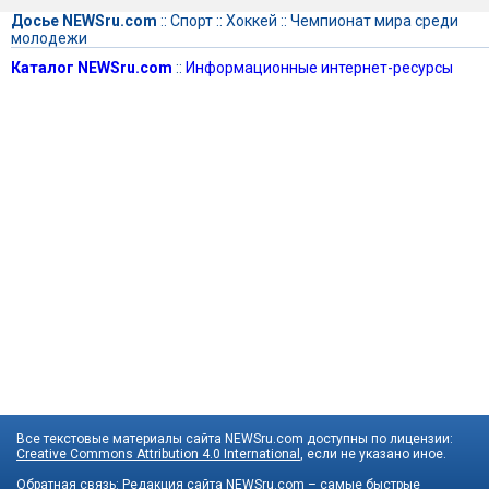
Досье NEWSru.com
::
Спорт
::
Хоккей
::
Чемпионат мира среди
молодежи
Каталог NEWSru.com
::
Информационные интернет-ресурсы
Все текстовые материалы сайта NEWSru.com доступны по лицензии:
Creative Commons Attribution 4.0 International
, если не указано иное.
Обратная связь:
Редакция сайта
NEWSru.com – самые быстрые