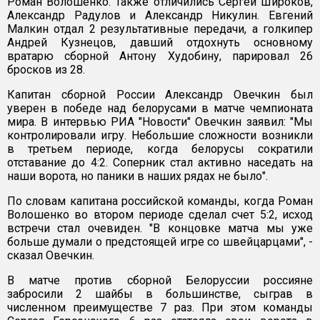
Роман Волошенко. Также отличились Сергей Широков,
Александр Радулов и Александр Никулин. Евгений
Малкин отдал 2 результативные передачи, а голкипер
Андрей Кузнецов, давший отдохнуть основному
вратарю сборной Антону Худобину, парировал 26
бросков из 28.
Капитан сборной России Александр Овечкин был
уверен в победе над белорусами в матче чемпионата
мира. В интервью РИА "Новости" Овечкин заявил: "Мы
контролировали игру. Небольшие сложности возникли
в третьем периоде, когда белорусы сократили
отставание до 4:2. Соперник стал активно наседать на
наши ворота, но паники в наших рядах не было".
По словам капитана российской команды, когда Роман
Волошенко во втором периоде сделал счет 5:2, исход
встречи стал очевиден. "В концовке матча мы уже
больше думали о предстоящей игре со швейцарцами", -
сказал Овечкин.
В матче против сборной Белоруссии россияне
забросили 2 шайбы в большинстве, сыграв в
численном преимуществе 7 раз. При этом команды