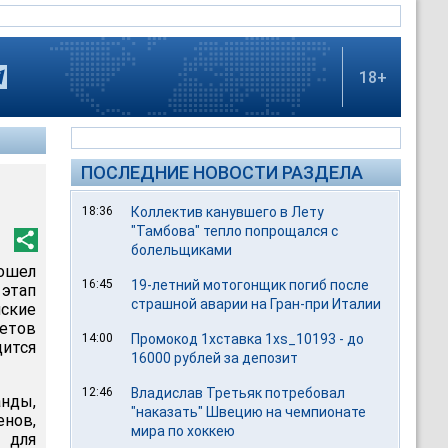
18+
ПОСЛЕДНИЕ НОВОСТИ РАЗДЕЛА
18:36
Коллектив канувшего в Лету
"Тамбова" тепло попрощался с
болельщиками
ошел
16:45
19-летний мотогонщик погиб после
этап
страшной аварии на Гран-при Италии
йские
летов
14:00
Промокод 1хставка 1xs_10193 - до
ится
16000 рублей за депозит
12:46
Владислав Третьяк потребовал
анды,
"наказать" Швецию на чемпионате
енов,
мира по хоккею
 для