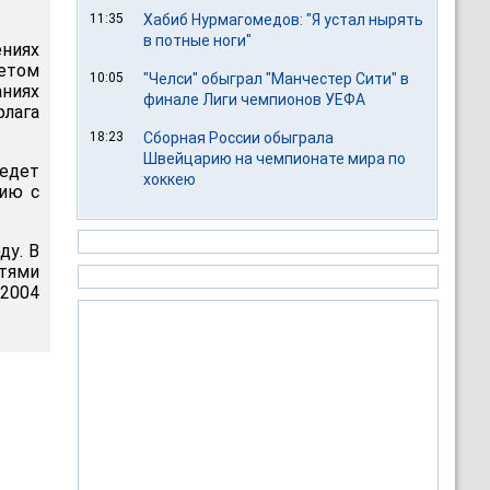
11:35
Хабиб Нурмагомедов: "Я устал нырять
в потные ноги"
ениях
етом
10:05
"Челси" обыграл "Манчестер Сити" в
ниях
финале Лиги чемпионов УЕФА
лага
18:23
Сборная России обыграла
Швейцарию на чемпионате мира по
ведет
хоккею
цию с
ду. В
тями
 2004