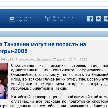
Текстовая
Классическая
версия
версия
 Танзании могут не попасть на
игры-2008
ании, страны, где прошел единственный на континенте
лимпийского огня, могут не попасть на Олимпийские игры, во
х открытие
08 г., 13:49 | последнее обновление: 07 декабря 2017 г., 10:35
Спортсмены из Танзании, страны, где пр
единственный на континенте африканский 
Олимпийского огня, могут не попасть на Олимпи
игры, во всяком случае на их открытие. Восемь ат
из Африки с нетерпением ожидают, когда улад
проблема с билетами в Пекин.
Китайский спонсор национальной олимпийской ком
оплативший все расходы по подготовке спортсм
мотря на данные ранее обещания, оплачивать билеты