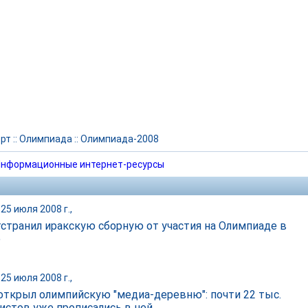
рт
::
Олимпиада
::
Олимпиада-2008
нформационные интернет-ресурсы
25 июля 2008 г.,
странил иракскую сборную от участия на Олимпиаде в
е
25 июля 2008 г.,
открыл олимпийскую "медиа-деревню": почти 22 тыс.
истов уже прописались в ней