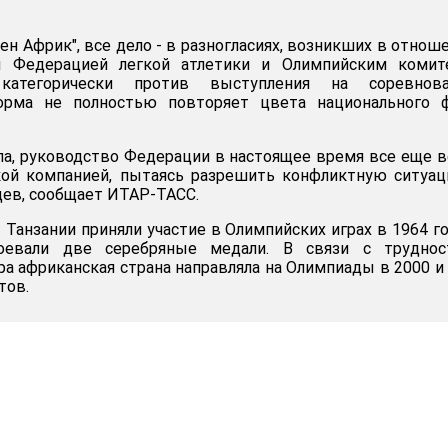
н Африк", все дело - в разногласиях, возникших в отнош
й Федерацией легкой атлетики и Олимпийским комит
категорически против выступления на соревнова
орма не полностью повторяет цвета национального ф
а, руководство Федерации в настоящее время все еще 
кой компанией, пытаясь разрешить конфликтную ситуа
ев, сообщает ИТАР-ТАСС.
Танзании приняли участие в Олимпийских играх в 1964 го
оевали две серебряные медали. В связи с труднос
ра африканская страна направляла на Олимпиады в 2000 и
тов.