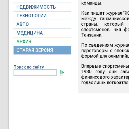
команды.
НЕДВИЖИМОСТЬ
Как пишет журнал "Же
ТЕХНОЛОГИИ
между танзанийско
страны, который 
АВТО
спортсменов, чья ф
МЕДИЦИНА
Танзании.
АРХИВ
По сведениям журнал
СТАРАЯ ВЕРСИЯ
переговоры с японс
формой для олимпийц
Впервые спортсмены 
Поиск по сайту
1980 году они зав
финансового характе
годах лишь легкоатле