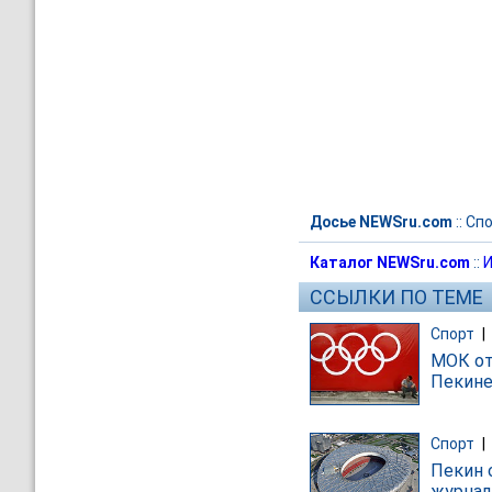
Досье NEWSru.com
::
Спо
Каталог NEWSru.com
::
И
ССЫЛКИ ПО ТЕМЕ
Спорт
|
МОК от
Пекин
Спорт
|
Пекин 
журнал