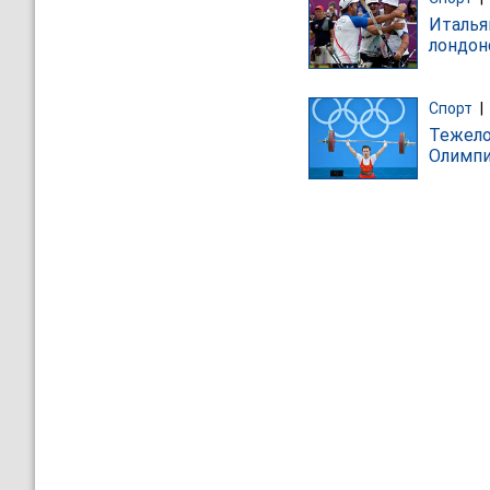
Италья
лондон
Спорт
|
Тежело
Олимп