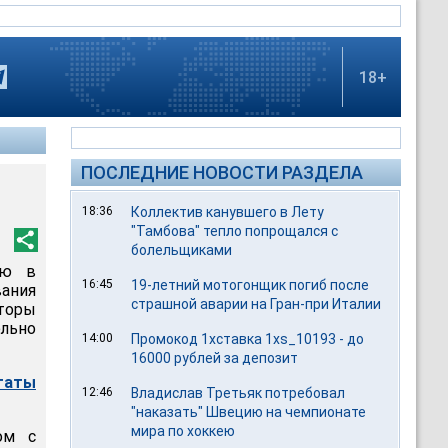
18+
ПОСЛЕДНИЕ НОВОСТИ РАЗДЕЛА
18:36
Коллектив канувшего в Лету
"Тамбова" тепло попрощался с
болельщиками
ию в
16:45
19-летний мотогонщик погиб после
ания
страшной аварии на Гран-при Италии
аторы
льно
14:00
Промокод 1хставка 1xs_10193 - до
16000 рублей за депозит
таты
12:46
Владислав Третьяк потребовал
"наказать" Швецию на чемпионате
мира по хоккею
ом с