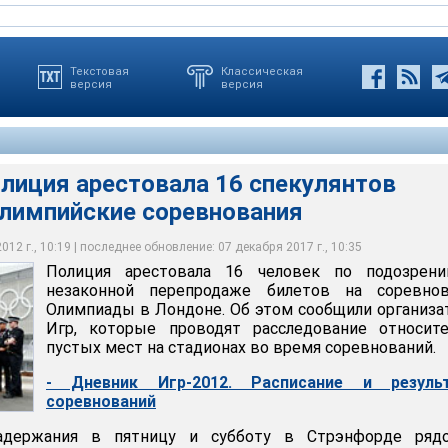
Текстовая
Классическая
версия
версия
олиция арестовала 16 спекулянтов
олимпийские соревнования
 16 человек по подозрению в незаконной перепродаже билетов
лимпиады в Лондоне
12 г., 10:19 | последнее обновление: 07 декабря 2017 г., 10:35
Полиция арестовала 16 человек по подозрен
незаконной перепродаже билетов на соревнов
Олимпиады в Лондоне. Об этом сообщили организ
Игр, которые проводят расследование относите
пустых мест на стадионах во время соревнований.
- Дневник Игр-2012. Расписание и резуль
соревнований
адержания в пятницу и субботу в Стрэнфорде ряд