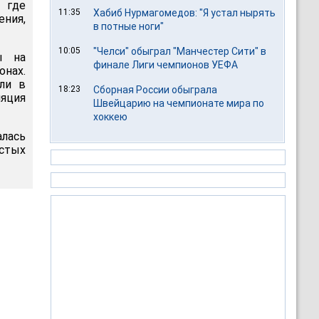
 где
11:35
Хабиб Нурмагомедов: "Я устал нырять
ения,
в потные ноги"
10:05
"Челси" обыграл "Манчестер Сити" в
ы на
финале Лиги чемпионов УЕФА
онах.
или в
18:23
Сборная России обыграла
ляция
Швейцарию на чемпионате мира по
хоккею
лась
устых