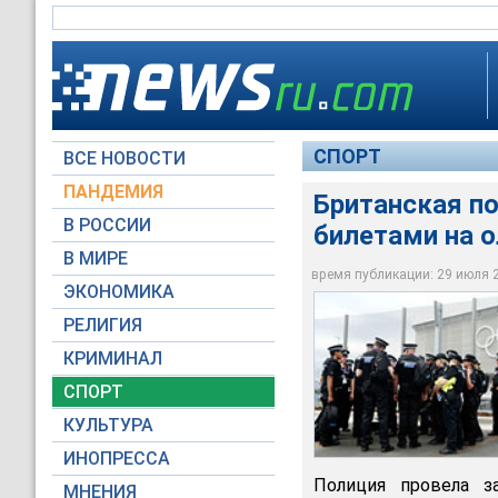
СПОРТ
ВСЕ НОВОСТИ
ПАНДЕМИЯ
Британская п
В РОССИИ
билетами на 
Полиция арестовала
В МИРЕ
на соревнования О
время публикации: 29 июля 20
ЭКОНОМИКА
Reuters
РЕЛИГИЯ
КРИМИНАЛ
СПОРТ
КУЛЬТУРА
ИНОПРЕССА
Полиция провела з
МНЕНИЯ