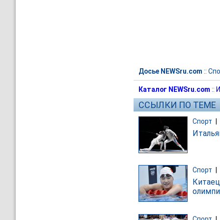
Досье NEWSru.com
::
Спо
Каталог NEWSru.com
::
И
ССЫЛКИ ПО ТЕМЕ
Спорт
|
Италья
Спорт
|
Китаец
олимпи
Спорт
|