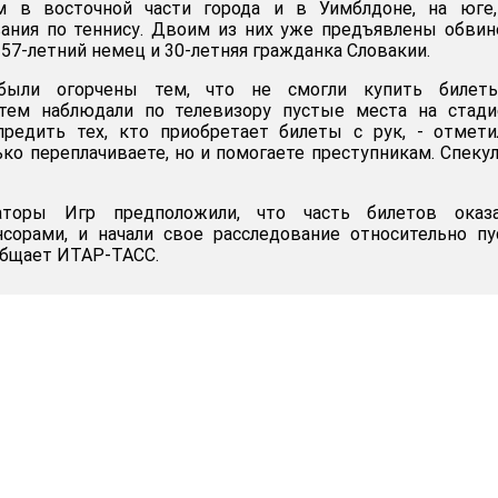
м в восточной части города и в Уимблдоне, на юге,
ания по теннису. Двоим из них уже предъявлены обвин
 57-летний немец и 30-летняя гражданка Словакии.
были огорчены тем, что не смогли купить билет
атем наблюдали по телевизору пустые места на стади
предить тех, кто приобретает билеты с рук, - отмет
ько переплачиваете, но и помогаете преступникам. Спеку
аторы Игр предположили, что часть билетов оказа
нсорами, и начали свое расследование относительно п
ообщает ИТАР-ТАСС.