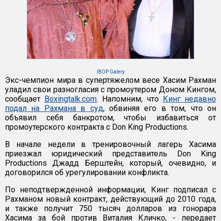
IBOP Galery
Экс-чемпион мира в супертяжелом весе Хасим Рахман
уладил свои разногласия с промоутером Доном Кингом,
сообщает
Boxingtalk.com
. Напомним, что
Кинг недавно
подал на Рахмана в суд
, обвиняя его в том, что он
объявил себя банкротом, чтобы избавиться от
промоутерского контракта с Don King Productions.
В начале недели в тренировочный лагерь Хасима
приезжал юридический представитель Don King
Productions Джадд Берштейн, который, очевидно, и
договорился об урегулировании конфликта.
По неподтвержденной информации, Кинг подписал с
Рахманом новый контракт, действующий до 2010 года,
и также получит 750 тысяч долларов из гонорара
Хасима за бой против Виталия Кличко, - передает