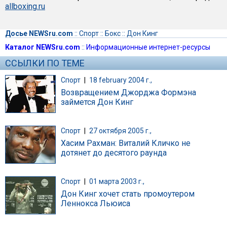
allboxing.ru
Досье NEWSru.com
::
Спорт
::
Бокс
::
Дон Кинг
Каталог NEWSru.com
::
Информационные интернет-ресурсы
ССЫЛКИ ПО ТЕМЕ
Спорт
|
18 february 2004 г.,
Возвращением Джорджа Формэна
займется Дон Кинг
Спорт
|
27 октября 2005 г.,
Хасим Рахман: Виталий Кличко не
дотянет до десятого раунда
Спорт
|
01 марта 2003 г.,
Дон Кинг хочет стать промоутером
Леннокса Льюиса