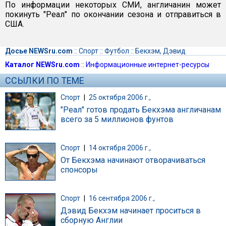
По информации некоторых СМИ, англичанин может
покинуть "Реал" по окончании сезона и отправиться в
США.
Досье NEWSru.com
::
Спорт
::
Футбол
::
Бекхэм, Дэвид
Каталог NEWSru.com
::
Информационные интернет-ресурсы
ССЫЛКИ ПО ТЕМЕ
Спорт
|
25 октября 2006 г.,
"Реал" готов продать Бекхэма англичанам
всего за 5 миллионов фунтов
Спорт
|
14 октября 2006 г.,
От Бекхэма начинают отворачиваться
спонсоры
Спорт
|
16 сентября 2006 г.,
Дэвид Бекхэм начинает проситься в
сборную Англии