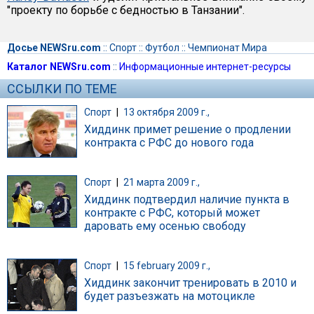
"проекту по борьбе с бедностью в Танзании".
Досье NEWSru.com
::
Спорт
::
Футбол
::
Чемпионат Мира
Каталог NEWSru.com
::
Информационные интернет-ресурсы
ССЫЛКИ ПО ТЕМЕ
Спорт
|
13 октября 2009 г.,
Хиддинк примет решение о продлении
контракта с РФС до нового года
Спорт
|
21 марта 2009 г.,
Хиддинк подтвердил наличие пункта в
контракте с РФС, который может
даровать ему осенью свободу
Спорт
|
15 february 2009 г.,
Хиддинк закончит тренировать в 2010 и
будет разъезжать на мотоцикле