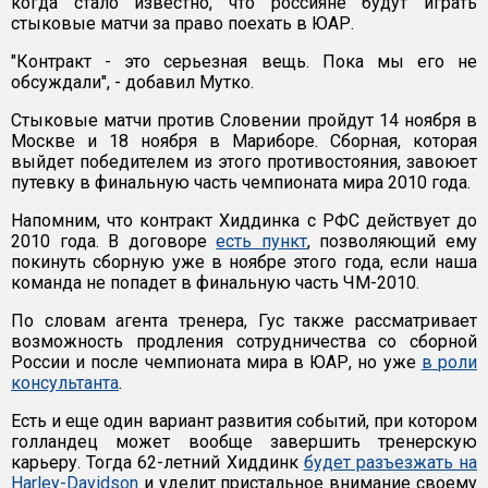
когда стало известно, что россияне будут играть
стыковые матчи за право поехать в ЮАР.
"Контракт - это серьезная вещь. Пока мы его не
обсуждали", - добавил Мутко.
Стыковые матчи против Словении пройдут 14 ноября в
Москве и 18 ноября в Мариборе. Сборная, которая
выйдет победителем из этого противостояния, завоюет
путевку в финальную часть чемпионата мира 2010 года.
Напомним, что контракт Хиддинка с РФС действует до
2010 года. В договоре
есть пункт
, позволяющий ему
покинуть сборную уже в ноябре этого года, если наша
команда не попадет в финальную часть ЧМ-2010.
По словам агента тренера, Гус также рассматривает
возможность продления сотрудничества со сборной
России и после чемпионата мира в ЮАР, но уже
в роли
консультанта
.
Есть и еще один вариант развития событий, при котором
голландец может вообще завершить тренерскую
карьеру. Тогда 62-летний Хиддинк
будет разъезжать на
Harley-Davidson
и уделит пристальное внимание своему