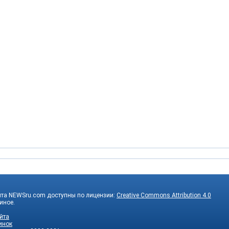
йта NEWSru.com доступны по лицензии:
Creative Commons Attribution 4.0
 иное.
йта
инок