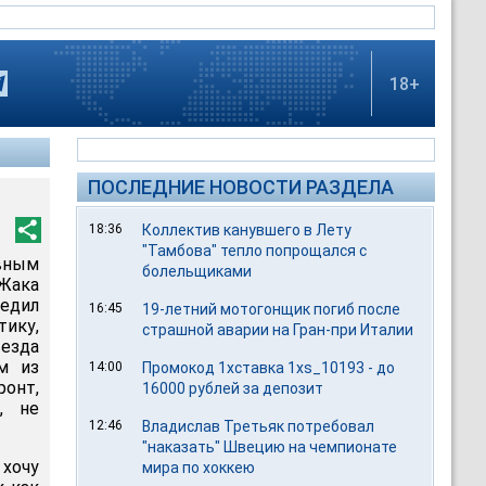
18+
ПОСЛЕДНИЕ НОВОСТИ РАЗДЕЛА
18:36
Коллектив канувшего в Лету
"Тамбова" тепло попрощался с
вным
болельщиками
Жака
едил
16:45
19-летний мотогонщик погиб после
тику,
страшной аварии на Гран-при Италии
везда
ом из
14:00
Промокод 1хставка 1xs_10193 - до
онт,
16000 рублей за депозит
, не
12:46
Владислав Третьяк потребовал
"наказать" Швецию на чемпионате
хочу
мира по хоккею