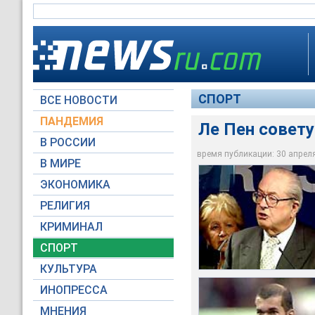
СПОРТ
ВСЕ НОВОСТИ
ПАНДЕМИЯ
Ле Пен совету
В РОССИИ
время публикации: 30 апреля 
В МИРЕ
Ле Пен советует Зи
Ле Пен советует Зи
Ле Пен советует Зи
Ле Пен советует Зи
ЭКОНОМИКА
Архив NTVRU.com
Архив NTVRU.com
Архив NTVRU.com
Архив NTVRU.com
РЕЛИГИЯ
КРИМИНАЛ
СПОРТ
КУЛЬТУРА
ИНОПРЕССА
МНЕНИЯ