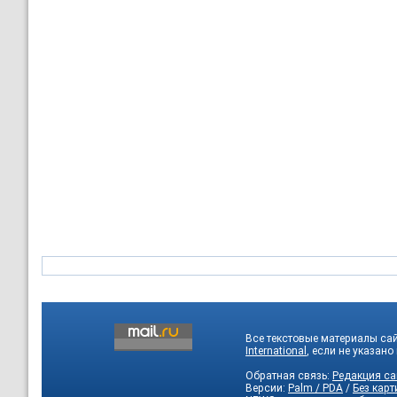
Все текстовые материалы са
International
, если не указано
Обратная связь:
Редакция са
Версии:
Palm / PDA
/
Без карт