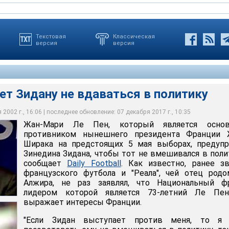
Текстовая
Классическая
версия
версия
ет Зидану не вдаваться в политику
2002 г., 16:06 | последнее обновление: 07 декабря 2017 г., 10:35
Жан-Мари Ле Пен, который является осно
дану не вдаваться в политику
дану не вдаваться в политику
дану не вдаваться в политику
дану не вдаваться в политику
противником нынешнего президента Франции 
Ширака на предстоящих 5 мая выборах, предупр
Зинедина Зидана, чтобы тот не вмешивался в поли
сообщает
Daily Football
. Как известно, ранее з
французского футбола и "Реала", чей отец род
Алжира, не раз заявлял, что Национальный фр
лидером которой является 73-летний Ле Пен
выражает интересы Франции.
"Если Зидан выступает против меня, то я 