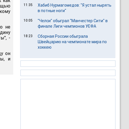
к как
11:35
Хабиб Нурмагомедов: "Я устал нырять
мощью
в потные ноги"
скому
10:05
"Челси" обыграл "Манчестер Сити" в
финале Лиги чемпионов УЕФА
го не
едину
18:23
Сборная России обыграла
ы", -
Швейцарию на чемпионате мира по
хоккею
ду он
ы, и