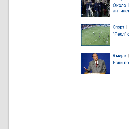
Около 
антиле
Спорт
|
"Реал" 
В мире
Если п