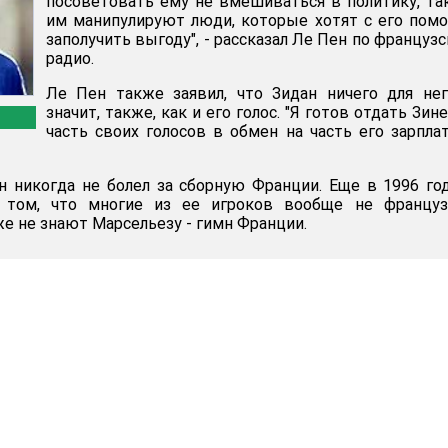
посоветовать ему не вмешиваться в политику, та
им манипулируют люди, которые хотят с его по
заполучить выгоду", - рассказал Ле Пен по француз
радио.
Ле Пен также заявил, что Зидан ничего для не
значит, также, как и его голос. "Я готов отдать Зин
часть своих голосов в обмен на часть его зарплат
н никогда не болел за сборную Франции. Еще в 1996 го
 том, что многие из ее игроков вообще не француз
е не знают Марсельезу - гимн Франции.