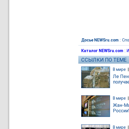
Досье NEWSru.com
::
Спо
Каталог NEWSru.com
::
И
ССЫЛКИ ПО ТЕМЕ
В мире
Ле Пен
получа
В мире
Жан-Ма
России
В мире