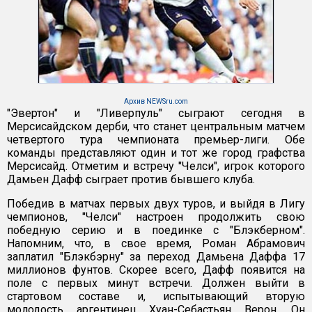
Архив NEWSru.com
"Эвертон" и "Ливерпуль" сыграют сегодня в
Мерсисайдском дерби, что станет центральным матчем
четвертого тура чемпионата премьер-лиги. Обе
команды представляют один и тот же город графства
Мерсисайд. Отметим и встречу "Челси", игрок которого
Дамьен Дафф сыграет против бывшего клуба.
Победив в матчах первых двух туров, и выйдя в Лигу
чемпионов, "Челси" настроен продолжить свою
победную серию и в поединке с "Блэкберном".
Напомним, что, в свое время, Роман Абрамович
заплатил "Блэкбэрну" за переход Дамьена Даффа 17
миллионов фунтов. Скорее всего, Дафф появится на
поле с первых минут встречи. Должен выйти в
стартовом составе и, испытывающий вторую
молодость аргентинец Хуан-Себастьян Верон. Он