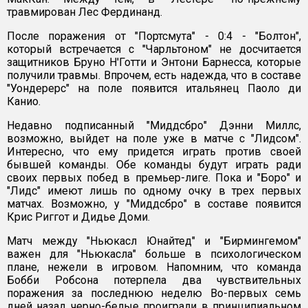
травмирован Лес Фердинанд.
После поражения от "Портсмута" - 0:4 - "Болтон",
который встречается с "Чарльтоном" не досчитается
защитников Бруно Н'Готти и Энтони Барнесса, которые
получили травмы. Впрочем, есть надежда, что в составе
"Уондерерс" на поле появится итальянец Паоло ди
Канио.
Недавно подписанный "Миддсбро" Дэнни Миллс,
возможно, выйдет на поле уже в матче с "Лидсом".
Интересно, что ему придется играть против своей
бывшей команды. Обе команды будут играть ради
своих первых побед в премьер-лиге. Пока и "Боро" и
"Лидс" имеют лишь по одному очку в трех первых
матчах. Возможно, у "Миддсбро" в составе появится
Крис Риггот и Дидье Доми.
Матч между "Ньюкасл Юнайтед" и "Бирмингемом"
важен для "Ньюкасла" больше в психологическом
плане, нежели в игровом. Напомним, что команда
Бобби Робсона потерпела два чувствительных
поражения за последнюю неделю Во-первых семь
дней назад черно-белые проиграли в принципиальном