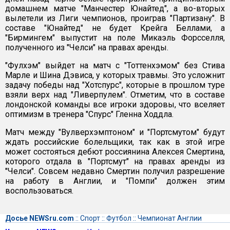
домашнем матче "Манчестер Юнайтед", а во-вторых
вылетели из Лиги чемпионов, проиграв "Партизану". В
составе "Юнайтед" не будет Крейга Беллами, а
"Бирмингем" выпустит на поле Микаэль Форсселля,
полученного из "Челси" на правах аренды.
"Фулхэм" выйдет на матч с "Тоттенхэмом" без Стива
Марле и Шина Дэвиса, у которых травмы. Это усложнит
задачу победы над "Хотспурс", которые в прошлом туре
взяли верх над "Ливерпулем". Отметим, что в составе
лондонской команды все игроки здоровы, что вселяет
оптимизм в тренера "Спурс" Гленна Ходдла.
Матч между "Вулверхэмптоном" и "Портсмутом" будут
ждать российские болельщики, так как в этой игре
может состояться дебют россиянина Алексея Смертина,
которого отдала в "Портсмут" на правах аренды из
"Челси". Совсем недавно Смертин получил разрешение
на работу в Англии, и "Помпи" должен этим
воспользоваться.
Досье NEWSru.com
::
Спорт
::
Футбол
::
Чемпионат Англии