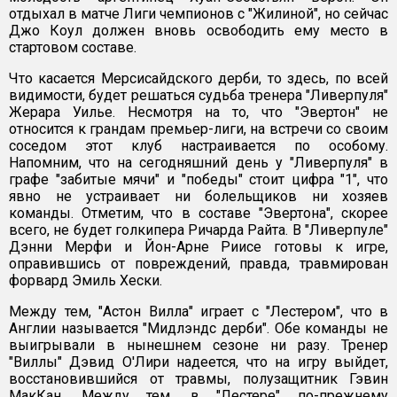
отдыхал в матче Лиги чемпионов с "Жилиной", но сейчас
Джо Коул должен вновь освободить ему место в
стартовом составе.
Что касается Мерсисайдского дерби, то здесь, по всей
видимости, будет решаться судьба тренера "Ливерпуля"
Жерара Уилье. Несмотря на то, что "Эвертон" не
относится к грандам премьер-лиги, на встречи со своим
соседом этот клуб настраивается по особому.
Напомним, что на сегодняшний день у "Ливерпуля" в
графе "забитые мячи" и "победы" стоит цифра "1", что
явно не устраивает ни болельщиков ни хозяев
команды. Отметим, что в составе "Эвертона", скорее
всего, не будет голкипера Ричарда Райта. В "Ливерпуле"
Дэнни Мерфи и Йон-Арне Риисе готовы к игре,
оправившись от повреждений, правда, травмирован
форвард Эмиль Хески.
Между тем, "Астон Вилла" играет с "Лестером", что в
Англии называется "Мидлэндс дерби". Обе команды не
выигрывали в нынешнем сезоне ни разу. Тренер
"Виллы" Дэвид О'Лири надеется, что на игру выйдет,
восстановившийся от травмы, полузащитник Гэвин
МакКан. Между тем, в "Лестере" по-прежнему