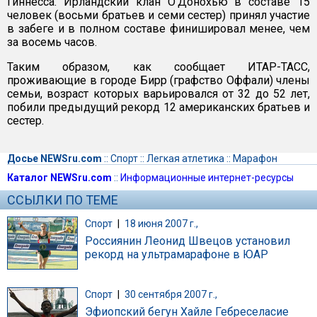
Гиннесса. Ирландский клан О'Донохью в составе 15
человек (восьми братьев и семи сестер) принял участие
в забеге и в полном составе финишировал менее, чем
за восемь часов.
Таким образом, как сообщает ИТАР-ТАСС,
проживающие в городе Бирр (графство Оффали) члены
семьи, возраст которых варьировался от 32 до 52 лет,
побили предыдущий рекорд 12 американских братьев и
сестер.
Досье NEWSru.com
::
Спорт
::
Легкая атлетика
::
Марафон
Каталог NEWSru.com
::
Информационные интернет-ресурсы
ССЫЛКИ ПО ТЕМЕ
Спорт
|
18 июня 2007 г.,
Россиянин Леонид Швецов установил
рекорд на ультрамарафоне в ЮАР
Спорт
|
30 сентября 2007 г.,
Эфиопский бегун Хайле Гебреселасие