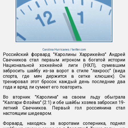
Carolina Hurricanes / twitter.com
Российский форвард "Каролины Харрикейнз" Андрей
Свечников стал первым игроком в богатой истории
Национальной хоккейной лиги (НХЛ), сумевшим
забросить шайбу из-за ворот в стиле "лакросс" (вида
спорта, где мяч держится в сетке клюшек). Он
тренировал этот бросок каждый день последние два
года и вряд ли сумеет его повторить.
Во вторник "Каролина" на своем льду обыграла
"Калгари Флэймз" (2:1) и обе шайбы хозяев забросил 19-
летний Свечников. Первый гол россиянина стал
настоящим шедевром.
Форвард, находясь за воротами соперника, поднял