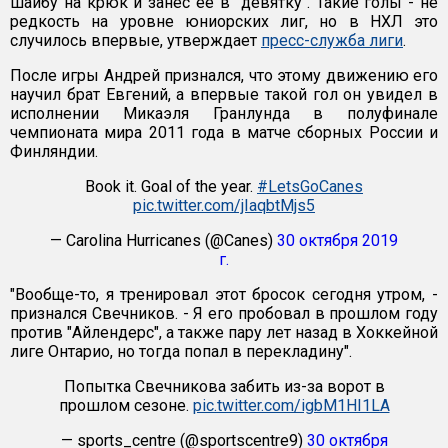
шайбу на крюк и занес ее в "девятку". Такие голы - не
редкость на уровне юниорских лиг, но в НХЛ это
случилось впервые, утверждает
пресс-служба лиги
.
После игры Андрей признался, что этому движению его
научил брат Евгений, а впервые такой гол он увидел в
исполнении Микаэля Гранлунда в полуфинале
чемпионата мира 2011 года в матче сборных России и
Финляндии.
Book it. Goal of the year.
#LetsGoCanes
pic.twitter.com/jIaqbtMjs5
— Carolina Hurricanes (@Canes)
30 октября 2019
г.
"Вообще-то, я тренировал этот бросок сегодня утром, -
признался Свечников. - Я его пробовал в прошлом году
против "Айлендерс", а также пару лет назад в Хоккейной
лиге Онтарио, но тогда попал в перекладину".
Попытка Свечникова забить из-за ворот в
прошлом сезоне.
pic.twitter.com/igbM1HI1LA
— sports_centre (@sportscentre9)
30 октября