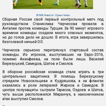
© РИА Новости / Орхан Чичек
Сборная России свой первый контрольный матч под
руководством Станислава Черчесова провела в
Анталии против команды Турции. За 90 минут игрового
времени команды создали много опасных моментов,
но до голов дело не дошло. В итоге, игра завершилась
безголевой ничьей 0:0.
Черчесов серьезно перетряхнул стартовый состав
команды. Из игроков, выступавших на Евро-2016,
помимо Акинфеева, на поле были лишь Василий
Березуцкий, Самедов, Шатов и Смолов.
В обороне российская команда стала играть в три
центральных защитника. В помощь Березуцкому
отрядили Новосельцева и Кудряшова, а на флангах
оказались в роли латералей Жирков и Самедов. В
центре полузащиты сыграли Тарасов, Оздоев и Шатов,
чуть выше расположился Миранчук, а наконечником
атак выступил Смолов.