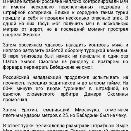
В начале встречи россияне неплохо контролировали мяч
и имели несколько перспективных подходов к
штрафной соперника. Ближе к середине тайма турки
пришли в себя и провели несколько опасных атак. В
одной из них Тосун мог получить мяч в нескольких
метрах от ворот, но в последний момент прострел
прервал Жирков.
Затем россиянам удалось наладить контроль мяча и
неплохо загрузить работой оборону турецкой команды.
В паре эпизодов был намек на пенальти, а один раз
Шатов вывел Смолова на рандеву с вратарем, но
форвард переиграть Бабаджана не смог.
Российский нападающий продолжил испытывать на
прочность турецких защитников и во втором тайме. На
60-й минуте его вновь "уронили" в штрафной, но
свисток словенского арбитра Дамира Скомины
промолчал.
Затем Ерохин, сменивший Миранчука, отметился
плотным ударом метров с 25, но Бабаджан был на чеку.
В ответ турки великолепно разыграли штрафной. Эмре