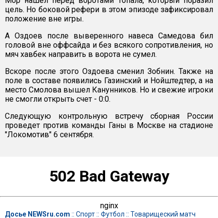
Мор нашел перед воротами Топала, который поразил
цель. Но боковой рефери в этом эпизоде зафиксировал
положение вне игры.
А Оздоев после выверенного навеса Самедова бил
головой вне оффсайда и без всякого сопротивления, но
мяч хавбек направить в ворота не сумел.
Вскоре после этого Оздоева сменил Зобнин. Также на
поле в составе появились Газинский и Нойштедтер, а на
место Смолова вышел Канунников. Но и свежие игроки
не смогли открыть счет - 0:0.
Следующую контрольную встречу сборная России
проведет против команды Ганы в Москве на стадионе
"Локомотив" 6 сентября.
502 Bad Gateway
nginx
Досье NEWSru.com
::
Спорт
::
Футбол
::
Товарищеский матч