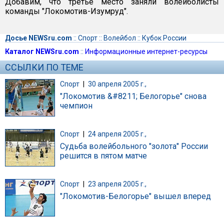
Добавим, что третье место заняли волейболисты
команды "Локомотив-Изумруд".
Досье NEWSru.com
::
Спорт
::
Волейбол
::
Кубок России
Каталог NEWSru.com
::
Информационные интернет-ресурсы
ССЫЛКИ ПО ТЕМЕ
Спорт
|
30 апреля 2005 г.,
"Локомотив &#8211; Белогорье" снова
чемпион
Спорт
|
24 апреля 2005 г.,
Судьба волейбольного "золота" России
решится в пятом матче
Спорт
|
23 апреля 2005 г.,
"Локомотив-Белогорье" вышел вперед