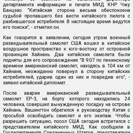
департамента информации и печати МИД КНР Чжу
Банцзао. "Китайская сторона весьма обеспокоена
судьбой пропавшего без вести китайского пилота с
разбившегося истребителя. В настоящее время ведутся
его поиски", - отметил он.
Как говорится в заявлении, сегодня утром военный
разведывательный самолет США вошел в китайское
воздушное пространство к юго-востоку от островной
провинции Хайнань. Два китайских самолета были
подняты для его сопровождения. "В 9:07 по пекинскому
времени американский самолет, находясь в 104 км от
Хайнаня, неожиданно повернул в сторону китайских
истребителей, ударив один из них и повредив его", -
заявил китайский дипломат.
После аварии американский разведывательный
самолет ЕР-3, на борту которого находились 24
человека, совершил вынужденную посадку на острове
Хайнань. Вашингтон обратился к руководству Китая с
просьбой освободить самолет и его экипаж. Чтобы
разрешить ситуацию, посол США сегодня встретился с
представителем китайского МИД. Как сообщили в
Госдепартаменте Соединенных Штатов, представители