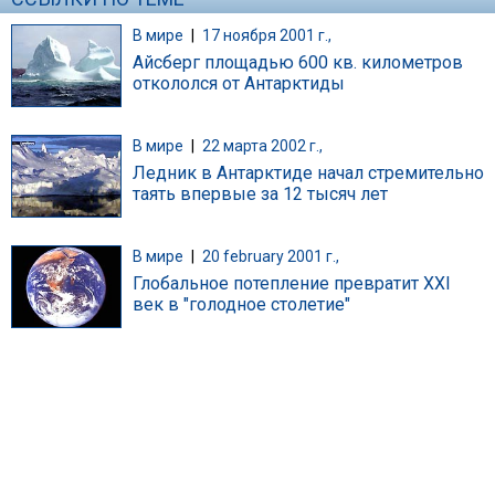
В мире
|
17 ноября 2001 г.,
Айсберг площадью 600 кв. километров
откололся от Антарктиды
В мире
|
22 марта 2002 г.,
Ледник в Антарктиде начал стремительно
таять впервые за 12 тысяч лет
В мире
|
20 february 2001 г.,
Глобальное потепление превратит XXI
век в "голодное столетие"