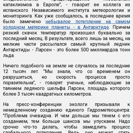
катаклизмов в Европе", - говорит ее коллега из
испанского Независимого института метеорологии и
мониторинга. Как уже сообщалось, в последнее время
было замечено
небывалое потепление на самом
холодном материке планеты - в Антарктиде
. Причем
резкий скачок температур произошел буквально за
последний месяц. В результате, всего лишь за месяц, на
мелкие части рассыпался самый крупный ледник
Антарктиды - Ларсен - это более 500 миллиардов тонн
льда.
Ничего подобного на земле не случалось за последние
12 тысяч лет. "Мы знали, что со временем он
разрушиться, но скорость процесса просто
поразительна", - говорят ученые, наблюдающие за
таянием ледяного шельфа Ларсен, площадь которого
более 3 тысяч квадратных километров.
На пресс-конференции экологи призывали к
немедленному созданию единого Гидрометеоцентра:
"Проблема очевидна. И чем дольше мы тянем с его
созданием, тем больше шансов мы упускаем. Надо
срочно что-то делать, чтобы замедлить процесс
глобального потепления. Ведь оно может стать