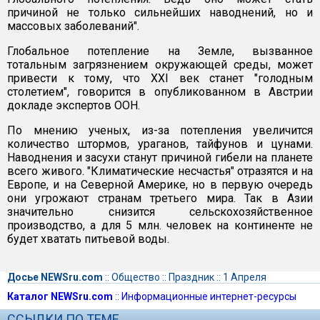
причиной не только сильнейших наводнений, но и
массовых заболеваний".
Глобальное потепление на Земле, вызванное
тотальным загрязнением окружающей среды, может
привести к тому, что XXI век станет "голодным
столетием", говорится в опубликованном в Австрии
докладе экспертов ООН.
По мнению ученых, из-за потепления увеличится
количество штормов, ураганов, тайфунов и цунами.
Наводнения и засухи станут причиной гибели на планете
всего живого. "Климатические несчастья" отразятся и на
Европе, и на Северной Америке, но в первую очередь
они угрожают странам третьего мира. Так в Азии
значительно снизится сельскохозяйственное
производство, а для 5 млн. человек на континенте не
будет хватать питьевой воды.
Досье NEWSru.com
::
Общество
::
Праздник
::
1 Апреля
Каталог NEWSru.com
::
Информационные интернет-ресурсы
ССЫЛКИ ПО ТЕМЕ