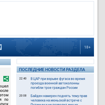
18+
ПОСЛЕДНИЕ НОВОСТИ РАЗДЕЛА
22:40
В ЦАР при взрыве фугаса во время
проезда военной автоколонны
зошел
погибли трое граждан России
осле
 этом
20:08
Байден намерен поднять тему прав
я по
человека на июньской встрече с
пуск
Путиным и не позволит ему их