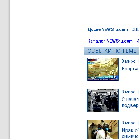
Досье NEWSru.com
::
СШ
Каталог NEWSru.com
::
И
ССЫЛКИ ПО ТЕМЕ
В мире
Взорва
В мире
С нача
подвер
В мире
Ирак о
химиче