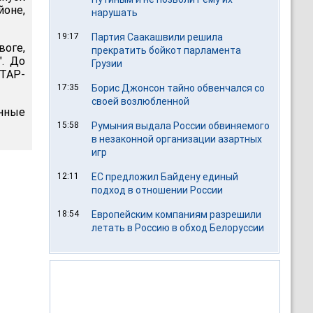
йоне,
нарушать
19:17
Партия Саакашвили решила
воге,
прекратить бойкот парламента
. До
Грузии
ИТАР-
17:35
Борис Джонсон тайно обвенчался со
своей возлюбленной
енные
15:58
Румыния выдала России обвиняемого
в незаконной организации азартных
игр
12:11
ЕС предложил Байдену единый
подход в отношении России
18:54
Европейским компаниям разрешили
летать в Россию в обход Белоруссии