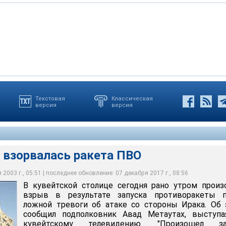
Текстовая
Классическая
версия
версия
валась ракета ПВО
 взорвалась ракета ПВО
2003 г., 05:51 | последнее обновление: 07 декабря 2017 г., 08:56
В кувейтской столице сегодня рано утром прои
взрыв в результате запуска противоракеты п
ложной тревоги об атаке со стороны Ирака. Об
сообщил подполковник Авад Метаутах, выступа
кувейтскому телевидению. "Произошел за