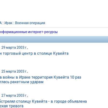
А
::
Ирак
::
Военная операция
нформационные интернет-ресурсы
|
29 марта 2003 г.,
н торговый центр в столице Кувейта
|
25 марта 2003 г.,
ла войны в Ираке территория Кувейта 10 раз
глась ракетным ударам
|
27 марта 2003 г.,
бстрелял столицу Кувейта - в городе объявлена
ская тревога