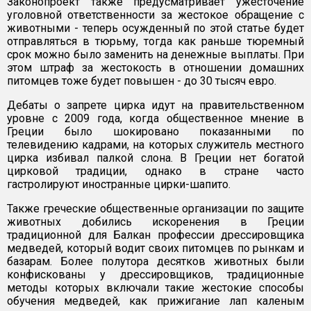
Законопроект также предусматривает ужесточение
уголовной ответственности за жестокое обращение с
животными - теперь осужденный по этой статье будет
отправляться в тюрьму, тогда как раньше тюремный
срок можно было заменить на денежные выплаты. При
этом штраф за жестокость в отношении домашних
питомцев тоже будет повышен - до 30 тысяч евро.
Дебаты о запрете цирка идут на правительственном
уровне с 2009 года, когда общественное мнение в
Греции было шокировано показанными по
телевидению кадрами, на которых служитель местного
цирка избивал палкой слона. В Греции нет богатой
цирковой традиции, однако в стране часто
гастролируют иностранные цирки-шапито.
Также греческие общественные организации по защите
животных добились искоренения в Греции
традиционной для Балкан профессии дрессировщика
медведей, который водит своих питомцев по рынкам и
базарам. Более полутора десятков животных были
конфискованы у дрессировщиков, традиционные
методы которых включали такие жестокие способы
обучения медведей, как прижигание лап каленым