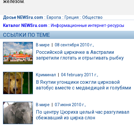
железом.
Досье NEWSru.com
::
Европа
::
Греция
::
Общество
Каталог NEWSru.com
::
Информационные интернет-ресурсы
ССЫЛКИ ПО ТЕМЕ
В мире
|
08 сентября 2010 г.,
Российской циркачке в Австралии
запретили глотать и отрыгивать рыбку
Криминал
|
04 february 2011 г.,
В Якутии угонщики сожгли цирковой
автобус вместе с медведицей и голубями
В мире
|
07 июня 2010 г.,
По центру Цюриха целый час разгуливал
сбежавший из цирка слон