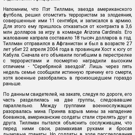
Напомним, что Пэт Тиллман, звезда американского
футбола, решил отомстить террористам за злодеяния,
совершенные ими 11 сентября, и записался в армию.
Для этого ему пришлось отказаться от контракта в 3,6
млн долларов за игру в команде Arizona Cardinals. Его
жалование капрала составило 18 тысяч долларов в год.
Тиллман отправился в Афганистан и был в возрасте 27
лет убит 22 апреля 2004 года в провинции Хост к югу от
Кабула. Сначала его объявили погибшим в перестрелке
с террористами и посмертно наградили высоким
отличием - "Серебряной звездой". Лишь через пять
недель семье сообщили истинную причину его смерти,
хотя военные разобрались в произошедшем гораздо
раньше.
По данным свидетелей, на закате, следуя по дороге, его
часть разделилась на две группы, следовавшие
параллельно. Между группами военнослужащих
разорвалась мина. Приняв взрыв мины за нападение
боевиков, американские солдаты стали стрелять друг в
друга. Тиллман пытался объяснить сослуживцам, что
перед ними свои, размахивая руками и бросая
дымовые гранаты. Но солдаты в ходе расследования