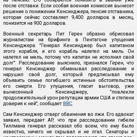
после отставки. Если особая военная комиссия вынесет
решение о понижении Кенсинджера, пенсия отставника,
которая сейчас составляет 9,400 долларов в месяц,
понизится на 900 долларов.
Военный секретарь Пит Герен образно обрисовал
журналистам на брифинге в Пентагоне упущения
Кенсинджера: "Генерал Кенсинджер был капитаном
этого корабля, и его корабль налетел на мель. Он
налетел на мель, потому что капитан не исполнил свой
долг". Расследование выяснило, признался Герен, что
генерал Кенсинджер обманывал расследование и
нарушил свой долг, который предписывал ему
объявить семье погибшего истинные обстоятельства
его смерти. Его упущения, гласит выговор, уже
вынесенный Кенсинджеру, "повлекли
продолжительный урон репутации армии США и степени
доверия к ней", сообщает
BBC
.
Сам Кенсинджер отверг обвинения во лжи. Его адвокат
заявил, передает AP, что при расследовании гибели
Тиллмана генерал рассказал обо всем, что ему было
известно, ничего не скрывал и не лгал. Сенаторы и