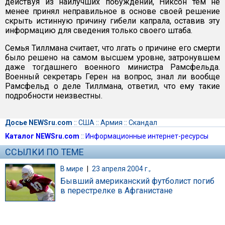
действуя из наилучших побуждений, Никсон тем не
менее принял неправильное в основе своей решение
скрыть истинную причину гибели капрала, оставив эту
информацию для сведения только своего штаба.
Семья Тиллмана считает, что лгать о причине его смерти
было решено на самом высшем уровне, затронувшем
даже тогдашнего военного министра Рамсфельда.
Военный секретарь Герен на вопрос, знал ли вообще
Рамсфельд о деле Тиллмана, ответил, что ему такие
подробности неизвестны.
Досье NEWSru.com
::
США
::
Армия
::
Скандал
Каталог NEWSru.com
::
Информационные интернет-ресурсы
ССЫЛКИ ПО ТЕМЕ
В мире
|
23 апреля 2004 г.,
Бывший американский футболист погиб
в перестрелке в Афганистане