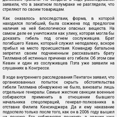
заявили, что в закатном полумраке не разглядели, что
стреляют по своим товарищам.
Как оказалось впоследствии, форма, в которой
находился погибший, была сожжена под предлогом
наличия на ней биологически опасных веществ. На
самом деле ее уничтожили как улику, которая могла бы
доказать гибель под огнем сослуживцев. Брат
погибшего Кевин, который служил неподалеку, вскоре
прибыл на место происшествия. Командир батальона
запретил своим подчиненным рассказывать брату
Тиллмана об истинных причинах его гибели. Об этом сам
Кевин и один из сослуживцев Пэта уже заявили на
слушаниях в Конгрессе.
В ходе внутреннего расследования Пентагон заявил, что
организованных попыток скрыть обстоятельства
гибели Тиллмана обнаружено не было, виноваты лишь
отдельные генералы. Самые жесткие санкции военные
собираются применить в отношении бывшего
начальника спецопераций, генерал-полковника в
отставке Филипа Кенсинджера. Да и ему наказание
подоспело только после того, как он в 2006 году вышел
на пенсию. Его собираются понизить в звании уже