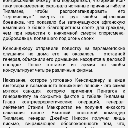
конгрессмены между тем подозревают, что армия все-
таки злонамеренно скрывала истинные причины гибели
Тиллмана, чтобы распропагандировать его
"героическую" смерть от рук якобы афганских
боевиков, что показало бы затянувшуюся афганскую
кампанию в более благоприятном свете для граждан,
чем при известии о никчемной смерти спортсмена-
добровольца, попавшего под огонь своих.
Кенсинджеру отправили повестку на парламентские
слушания, но дома его не оказалось - отставной
генерал, объяснили его домашние, находится в деловой
поездке. После отставки из армии он якобы
консультирует четыре различные фирмы.
Наказание, которое уготовано Кенсинджеру в виде
выговора и возможного понижения пенсии - это самая
мягкая санкция, которую применил Пентагон к
генералитету за сокрытие фактов о гибели Тиллмана.
Глава контртеррористических операций, генерал-
лейтенант Стэнли Маккристал не получил никакого
наказания вовсе. Бывший полковой командир
Тиллмана, генерал Джеймс Никсон получил лишь
письмо, выражающее обеспокоенность тем, что,