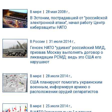
В мире
|
28 мая 2008 г.,
В Эстонии, пострадавшей от "российской
электронной атаки", начал работу Центр
киберзащиты НАТО
В России
|
31 июля 2014 г.,
Генсек НАТО "удивил" российский МИД,
призвав Москву выполнять договор о
ликвидации РСМД: ведь это США его
нарушают
В мире
|
28 июля 2014 г.,
США планируют помогать украинским
военным, информируя армию о
расположении орудий сепаратистов
В мире
|
25 июля 2014 г.,