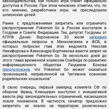
законодательства, как только игра станет официально
доступна в России. При этом чиновник отметил, что, по
его мнению, разработчики игры не преследовали
шпионских целей.
Ранее с предложениями запретить или ограничить
распространение Pokemon Go в России выступали в
Госдуме и Совете Федерации. Так, депутат Госдумы от
КПРФ Денис Вороненков 20 июля
направил
официальные запросы в Минкомсвязи и ФСБ, в
которых попросил глав этих ведомств Николая
Никифорова и Александра Бортникова ввести запрет на
распространение Pokemon Go. За несколько дней до
этого глава временной комиссии СовФеда по развитию
информационного общества Людмила Бокова
предположила
, что Pokemon Go может оказаться
провокацией, направленной на "активное освоение
родительских кошельков".
В свою очередь, первый зампред комитета СФ по
обороне Франц Клинцевич выступил с инициативой
ввести ряд законодательных ограничений, касающихся
ловли покемонов. В частности, сенатор предложил
запретить их ловлю на территории религиозных