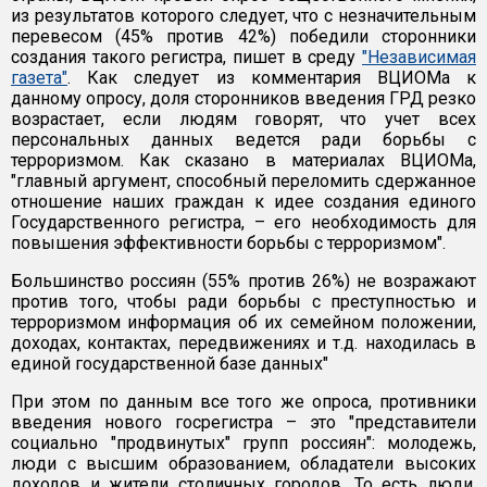
из результатов которого следует, что с незначительным
перевесом (45% против 42%) победили сторонники
создания такого регистра, пишет в среду
"Независимая
газета"
. Как следует из комментария ВЦИОМа к
данному опросу, доля сторонников введения ГРД резко
возрастает, если людям говорят, что учет всех
персональных данных ведется ради борьбы с
терроризмом. Как сказано в материалах ВЦИОМа,
"главный аргумент, способный переломить сдержанное
отношение наших граждан к идее создания единого
Государственного регистра, – его необходимость для
повышения эффективности борьбы с терроризмом".
Большинство россиян (55% против 26%) не возражают
против того, чтобы ради борьбы с преступностью и
терроризмом информация об их семейном положении,
доходах, контактах, передвижениях и т.д. находилась в
единой государственной базе данных"
При этом по данным все того же опроса, противники
введения нового госрегистра – это "представители
социально "продвинутых" групп россиян": молодежь,
люди с высшим образованием, обладатели высоких
доходов и жители столичных городов. То есть люди,