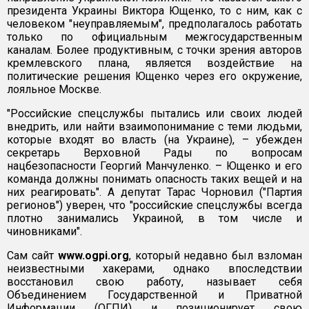
президента Украины Виктора Ющенко, то с ним, как с
человеком "неуправляемым", предполагалось работать
только по официальным межгосударственным
каналам. Более продуктивным, с точки зрения авторов
кремлевского плана, является воздействие на
политические решения Ющенко через его окружение,
лояльное Москве.
"Российские спецслужбы пытались или своих людей
внедрить, или найти взаимопонимание с теми людьми,
которые входят во власть (на Украине), – убежден
секретарь Верховной Рады по вопросам
нацбезопасности Георгий Манчуленко. – Ющенко и его
команда должны понимать опасность таких вещей и на
них реагировать". А депутат Тарас Чорновил ("Партия
регионов") уверен, что "российские спецслужбы всегда
плотно занимались Украиной, в том числе и
чиновниками".
Сам сайт
www.ogpi.org
, который недавно был взломан
неизвестными хакерами, однако впоследствии
восстановил свою работу, называет себя
Объединением Государственной и Приватной
Информации (ОГПИ) и позиционирует свою