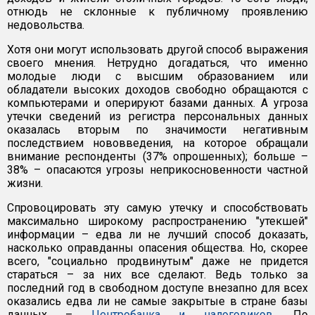
отнюдь не склонные к публичному проявлению
недовольства.
Хотя они могут использовать другой способ выражения
своего мнения. Нетрудно догадаться, что именно
молодые люди с высшим образованием или
обладатели высоких доходов свободно обращаются с
компьютерами и оперируют базами данных. А угроза
утечки сведений из регистра персональных данных
оказалась вторым по значимости негативным
последствием нововведения, на которое обращали
внимание респонденты (37% опрошенных); больше –
38% – опасаются угрозы неприкосновенности частной
жизни.
Спровоцировать эту самую утечку и способствовать
максимально широкому распространению "утекшей"
информации – едва ли не лучший способ доказать,
насколько оправданны опасения общества. Но, скорее
всего, "социально продвинутым" даже не придется
стараться – за них все сделают. Ведь только за
последний год в свободном доступе внезапно для всех
оказались едва ли не самые закрытые в стране базы
данных –
Центробанка и налоговиков
. По