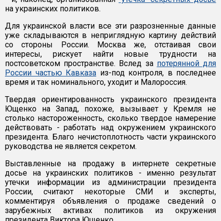
на украинских политиков.
Для украинской власти все эти разрозненные данные
уже складываются в неприглядную картину действий
со стороны России. Москва же, отстаивая свои
интересы, рискует найти новые трудности на
постсоветском пространстве. Вслед за
потерянной для
России частью Кавказа
из-под контроля, в последнее
время и так номинального, уходит и Малороссия.
Твердая ориентированность украинского президента
Ющенко на Запад, похоже, вызывает у Кремля не
столько настороженность, сколько твердое намерение
действовать - работать над окружением украинского
президента. Благо нечистоплотность части украинского
руководства не является секретом.
Выставленные на продажу в интернете секретные
досье на украинских политиков - именно результат
утечки информации из администрации президента
России, считают некоторые СМИ и эксперты,
комментируя объявления о продаже сведений о
зарубежных активах политиков из окружения
президента Виктора Ющенко.