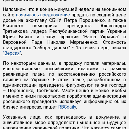
Напомним, что в конце минувшей недели на анонимном
сайте
появилось предложение
продать по сходной цене
досье на экс-главу СБНУ Петра Порошенко, а также
бывшего помощника президента Александра
Третьякова, лидера Республиканской партии Украины
Юрия Бойко и главу фракции "Наша Украина" в
Верховной Раде Николая Мартыненко. Стоимость
стандартного "набора данных" - 15 тысяч евро, писала
"Версия"
.
По некоторым данным, в продажу попали материалы,
использованные российскими властями в рамках
реализации плана по восстановлению российского
влияния на Украине. В этом плане, разработанном в
администрации президента, фигурируют те же господа
– Порошенко, Третьяков, Мартыненко и Бойко. Якобы
именно с ними плодотворно поработала администрация
российского президента, используя информацию об их
бизнес-интересах, пишет
RBCdaily
.
Указанные лица, как признавалось в документе, в
значительной мере определяют нынешнее и будущее
направление украинской политики. Что касается самого