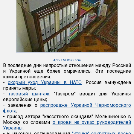
Архив NEWSru.com
В последние дни непростые отношения между Россией
и Украиной еще более омрачились. Эти последние
камни преткновения:
-
скорый уход Украины в НАТО
: Россия вынуждена
принять меры;
-
газовый шантаж
: "Газпром" вводит для Украины
европейские цены;
- заявления о
распродаже Украиной Черноморского
флота
;
- приезд автора "кассетного скандала" Мельниченко в
Москву со словами
о крови на руках руководителей
Украины
;
- и, наконец, организованная
"утечка" секретных досье