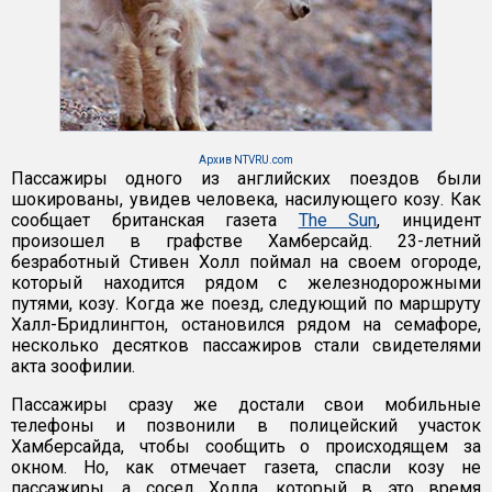
Архив NTVRU.com
Пассажиры одного из английских поездов были
шокированы, увидев человека, насилующего козу. Как
сообщает британская газета
The Sun
, инцидент
произошел в графстве Хамберсайд. 23-летний
безработный Стивен Холл поймал на своем огороде,
который находится рядом с железнодорожными
путями, козу. Когда же поезд, следующий по маршруту
Халл-Бридлингтон, остановился рядом на семафоре,
несколько десятков пассажиров стали свидетелями
акта зоофилии.
Пассажиры сразу же достали свои мобильные
телефоны и позвонили в полицейский участок
Хамберсайда, чтобы сообщить о происходящем за
окном. Но, как отмечает газета, спасли козу не
пассажиры, а сосед Холла, который в это время