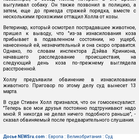
выгуливал собаку. Он также позвонил в полицию, а
затем, еще до приезда стражей порядка, вместе с
несколькими прохожими оттащил Холла от козы.
Ветеринар, который осмотрел пострадавшее животное,
пришел к выводу, что "из-за изнасилования коза
прибывает в подавленном состоянии, но ущерб,
нанесенный ей, незначительный и она скоро оправится.
Однако, по словам инспектора Дэйва Криниона,
начавшего расследование происшествия, на
следующий день коза по-прежнему выглядела
расстроенной.
Холлу предъявили обвинение в изнасиловании
животного. Приговор по этому делу суд вынесет 13
марта.
В суде Стивен Холл признался, что он гомосексуалист.
"Теперь все мои друзья постоянно подтрунивают надо
мной. Я никогда не делал ничего подобного раньше", -
сказал обвиняемый после предварительного слушания.
Досье NEWSru.com
::
Европа
::
Великобритания
::
Суд