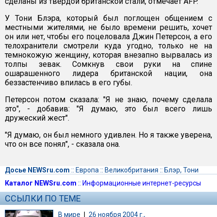
сделаны из твердой британской стали, отмечает AFP.
У Тони Блэра, который был поглощен общением с
местными жителями, не было времени решить, хочет
он или нет, чтобы его поцеловала Джин Петерсон, а его
телохранители смотрели куда угодно, только не на
темнокожую женщину, которая внезапно вырвалась из
толпы зевак. Сомкнув свои руки на спине
ошарашенного лидера британской нации, она
беззастенчиво впилась в его губы.
Петерсон потом сказала: "Я не знаю, почему сделала
это", - добавив: "Я думаю, это был всего лишь
дружеский жест".
"Я думаю, он был немного удивлен. Но я также уверена,
что он все понял", - сказала она.
Досье NEWSru.com
::
Европа
::
Великобритания
::
Блэр, Тони
Каталог NEWSru.com
::
Информационные интернет-ресурсы
ССЫЛКИ ПО ТЕМЕ
В мире
|
26 ноября 2004 г.,